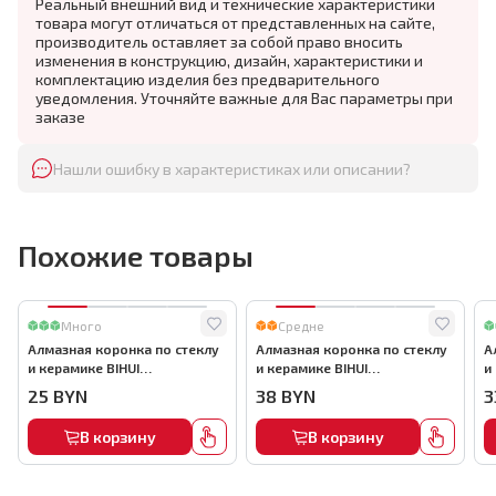
Реальный внешний вид и технические характеристики
товара могут отличаться от представленных на сайте,
производитель оставляет за собой право вносить
изменения в конструкцию, дизайн, характеристики и
комплектацию изделия без предварительного
уведомления. Уточняйте важные для Вас параметры при
заказе
Нашли ошибку в характеристиках или описании?
Похожие товары
Много
Средне
Алмазная коронка по стеклу
Алмазная коронка по стеклу
А
и керамике BIHUI
и керамике BIHUI
и
(гальваническая алмазная
(гальваническая алмазная
(
25
BYN
38
BYN
3
коронка), 35мм, арт.DBW35
коронка), 55мм, арт.DBW55
к
В корзину
В корзину