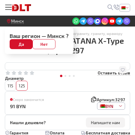
Круглосуточный! Прием заявок на сайте
Минск
Алмазные диски по керамике, керамограниту, граниту, мрамору
Ваш регион —
Минск
?
Диск алмазный КАТАNА X-Type
Да
Нет
Elite 125мм, арт.3297
Оставить отзыв
Диаметр
115
125
Артикул:
3297
Скоро закончится
91
BYN
BYN
Нашли дешевле?
Напишите нам
Гарантия
Оплата
Бесплатная доставка