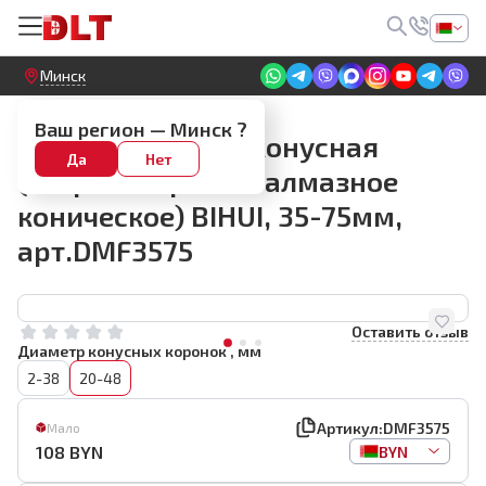
Круглосуточный! Прием заявок на сайте
Минск
Конусные алмазные фрезы
Ваш регион —
Минск
?
Фреза алмазная конусная
Да
Нет
(сверло шарошка алмазное
коническое) BIHUI, 35-75мм,
арт.DMF3575
Оставить отзыв
Диаметр конусных коронок , мм
2-38
20-48
Артикул:
DMF3575
Мало
108
BYN
BYN