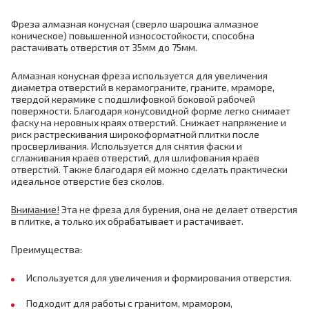
Фреза алмазная конусная
(сверло шарошка алмазное
коническое)
повышенной износостойкости, способна
растачивать отверстия от 35мм до 75мм.
Алмазная конусная фреза используется для увеличения
диаметра отверстий в керамограните, граните, мраморе,
твердой керамике с подшлифовкой боковой рабочей
поверхности. Благодаря конусовидной форме легко снимает
фаску на неровных краях отверстий. Снижает напряжение и
риск растрескивания широкоформатной плитки после
просверливания. Используется для снятия фаски и
сглаживания краёв отверстий, для шлифования краёв
отверстий. Также благодаря ей можно сделать практически
идеальное отверстие без сколов.
Внимание!
Эта не фреза для бурения, она не делает отверстия
в плитке, а только их обрабатывает и растачивает.
Преимущества:
Используется для увеличения и формирования отверстия.
Подходит для работы с гранитом, мрамором,