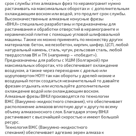
срок службы этих алмазных фрез то керамогранит нужно
растачивать на максимальных оборотах и с дополнительным
охлаждающим воском или водой, это продлит срок службы.
Высококачественные алмазные конусные фрезы
«BIHUI» специально разработаны и предназначены для
растачивания и обработки отверстий в керамограните и
керамической плитке с помощью угловой шлифовальной
машины. Также их можно применять по множеству других
материалов: бетон, железобетон, кирпич, шифер, ЦСП, любой
натуральный камень, сталь, чугун, рельсовая сталь, любой
твердосплав ВК и ТК (например – «победит»).
Предназначены для работы с УШМ (болгаркой) при
максимальных оборотах, что обеспечивает охлаждение
воздухом, а также через переходник с дрелью или
шуруповертом НО!!! так как обороты у дрелей низкие и
воздушный поток создаться незначительный то давайте
фрезам отдыхать или используйте дополнительное
охлаждение водой или охлаждающим воском.
Алмазные фрезы BIHUI производятся по технологии
ВЖС (Вакуумно-жидкостного спекания), что обеспечивает
расположение алмазов вплотную друг к другу по всему
объему алмазоносного слоя. Благодаря этому BIHUI
растачивают с высочайшей скоростью и имеют большой
ресурс.
Технология ВЖС (Вакуумно-жидкостного
спекания) обеспечивает адгезию зерен алмаза к