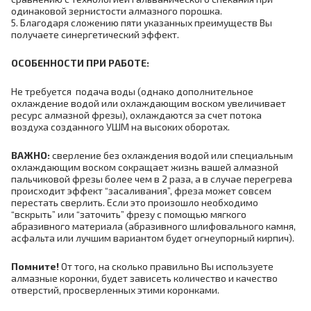
одинаковой зернистости алмазного порошка.
5. Благодаря сложению пяти указанных преимуществ Вы
получаете синергетический эффект.
ОСОБЕННОСТИ ПРИ РАБОТЕ:
Не требуется подача воды
(однако дополнительное
охлаждение водой или охлаждающим воском увеличивает
ресурс алмазной фрезы)
, охлаждаются за счет потока
воздуха созданного УШМ на высоких оборотах.
ВАЖНО:
сверление без охлаждения водой или специальным
охлаждающим воском сокращает жизнь вашей алмазной
пальчиковой фрезы более чем в 2 раза, а в случае перегрева
происходит эффект “засаливания”, фреза может совсем
перестать сверлить. Если это произошло необходимо
“вскрыть” или “заточить” фрезу с помощью мягкого
абразивного материала
(абразивного шлифовального камня,
асфальта или лучшим вариантом будет огнеупорный кирпич)
.
Помните!
От того, на сколько правильно Вы используете
алмазные коронки, будет зависеть количество и качество
отверстий, просверленных этими коронками.