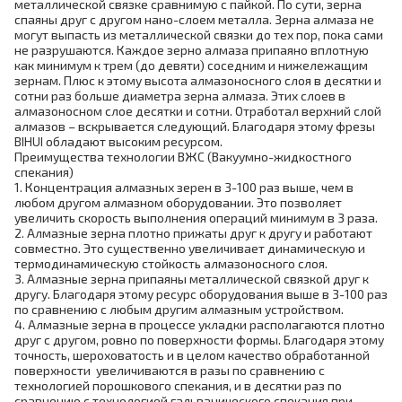
металлической связке сравнимую с пайкой. По сути, зерна
спаяны друг с другом нано-слоем металла. Зерна алмаза не
могут выпасть из металлической связки до тех пор, пока сами
не разрушаются. Каждое зерно алмаза припаяно вплотную
как минимум к трем (до девяти) соседним и нижележащим
зернам. Плюс к этому высота алмазоносного слоя в десятки и
сотни раз больше диаметра зерна алмаза. Этих слоев в
алмазоносном слое десятки и сотни. Отработал верхний слой
алмазов – вскрывается следующий. Благодаря этому фрезы
BIHUI обладают высоким ресурсом.
Преимущества технологии ВЖС (Вакуумно-жидкостного
спекания)
1. Концентрация алмазных зерен в 3-100 раз выше, чем в
любом другом алмазном оборудовании. Это позволяет
увеличить скорость выполнения операций минимум в 3 раза.
2. Алмазные зерна плотно прижаты друг к другу и работают
совместно. Это существенно увеличивает динамическую и
термодинамическую стойкость алмазоносного слоя.
3. Алмазные зерна припаяны металлической связкой друг к
другу. Благодаря этому ресурс оборудования выше в 3-100 раз
по сравнению с любым другим алмазным устройством.
4. Алмазные зерна в процессе укладки располагаются плотно
друг с другом, ровно по поверхности формы. Благодаря этому
точность, шероховатость и в целом качество обработанной
поверхности увеличиваются в разы по сравнению с
технологией порошкового спекания, и в десятки раз по
сравнению с технологией гальванического спекания при