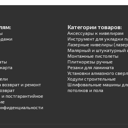
лям:
Категории товаров:
ы
Аксессуары к нивелирам
одажи
Инструмент для укладки п
Лазерные нивелиры (лазер
Малярный и штукатурный 
Монтажные пистолеты
аты
Плиткорезы ручные
карта
Резаки для ламината
Установки алмазного свер
ели
Ходули строительные
а возврат и ремонт
Шлифовальные машины для
возврат
потолков и пола
 и постгарантийное
ие
онфиденциальности