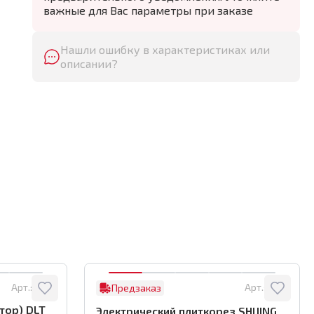
важные для Вас параметры при заказе
Нашли ошибку в характеристиках или
описании?
Арт.:
8122
Арт.:
0761
Предзаказ
тор) DLT
Электрический плиткорез SHIJING