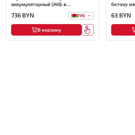
аккумуляторный (АКБ в
бетону ме
комплекте), арт.MMFB12-2-B
(1000шт) ,
736
BYN
63
BYN
BYN
В корзину