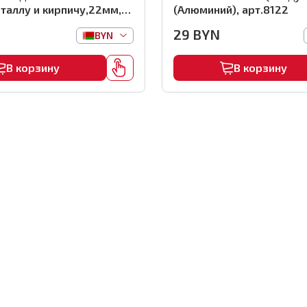
таллу и кирпичу,22мм,
(Алюминий), арт.8122
 арт.0116
29
BYN
BYN
В корзину
В корзину