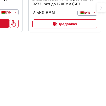
9232, рез до 1200мм (БЕЗ
автоматики), арт.0761
2 580
BYN
BYN
BYN
Предзаказ