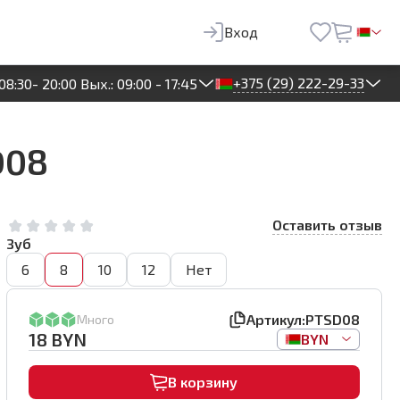
18
BYN
В корзину
Вход
+375 (29) 222-29-33
08:30- 20:00 Вых.: 09:00 - 17:45
D08
Оставить отзыв
Зуб
6
8
10
12
Нет
Артикул:
PTSD08
Много
18
BYN
BYN
В корзину