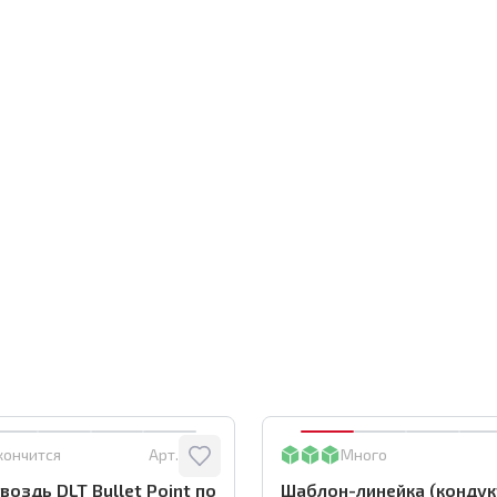
кончится
Арт.:
0116
Много
воздь DLT Bullet Point по
Шаблон-линейка (кондук