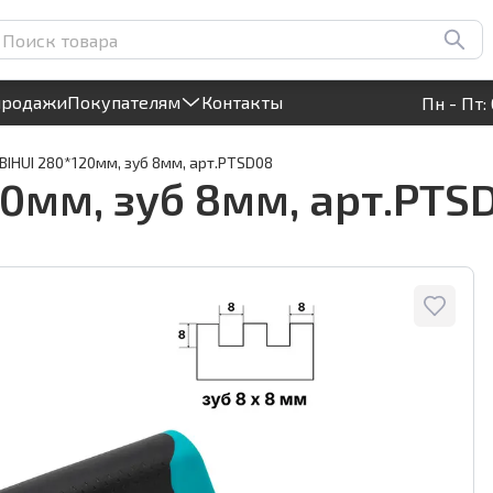
D08
Круглосуточный! Прием заявок на сайте
продажи
Покупателям
Контакты
Пн - Пт: 
BIHUI 280*120мм, зуб 8мм, арт.PTSD08
20мм, зуб 8мм, арт.PTS