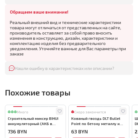
Обращаем ваше внимание!
Реальный внешний вид и технические характеристики
товара могут отличаться от представленных на сайте,
производитель оставляет за собой право вносить
изменения в конструкцию, дизайн, характеристики и
комплектацию изделия без предварительного
уведомления. Уточняйте важные для Вас параметры при
заказе
Нашли ошибку в характеристиках или описании?
Похожие товары
Много
Скоро закончится
Строительный миксер BIHUI
Кованый гвоздь DLT Bullet
Ш
аккумуляторный (АКБ в
Point по бетону металлу и
D
комплекте), арт.MMFB12-2-B
кирпичу,22мм, (1000шт) ,
736
BYN
63
BYN
2
арт.0116