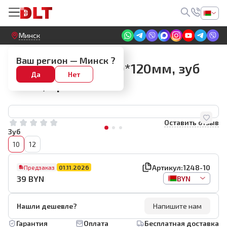
Круглосуточный! Прием заявок на сайте
Минск
Зубчатые шпатели (гребенки)
Ваш регион —
Минск
?
Гребенка JING 480*120мм, зуб
Да
Нет
10мм, арт.1248-10
Оставить отзыв
Зуб
10
12
Артикул:
1248-10
Предзаказ
01.11.2026
39
BYN
BYN
Нашли дешевле?
Напишите нам
Гарантия
Оплата
Бесплатная доставка