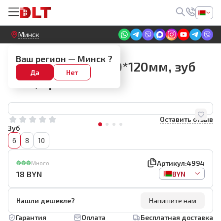
Круглосуточный! Прием заявок на сайте
Минск
Зубчатые шпатели (гребенки)
Ваш регион —
Минск
?
Гребенка Tiler 280*120мм, зуб
Да
Нет
6мм, арт.4994
Оставить отзыв
Зуб
6
8
10
Артикул:
4994
Много
18
BYN
BYN
Нашли дешевле?
Напишите нам
Гарантия
Оплата
Бесплатная доставка