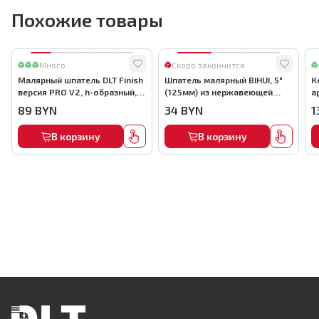
Похожие товары
Много
Скоро закончится
Малярный шпатель DLT Finish
Шпатель малярный BIHUI, 5"
К
версия PRO V2, h-образный,
(125мм) из нержавеющей
а
80 см (лезвия 0.3, 0.5, 0.7 мм),
стали, арт.PTS5
89
BYN
34
BYN
1
арт.1665
В корзину
В корзину