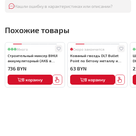
Нашли ошибку в характеристиках или описании?
Похожие товары
Много
Скоро закончится
Строительный миксер BIHUI
Кованый гвоздь DLT Bullet
Ш
аккумуляторный (АКБ в
Point по бетону металлу и
D
комплекте), арт.MMFB12-2-B
кирпичу,22мм, (1000шт) ,
736
BYN
63
BYN
2
арт.0116
В корзину
В корзину