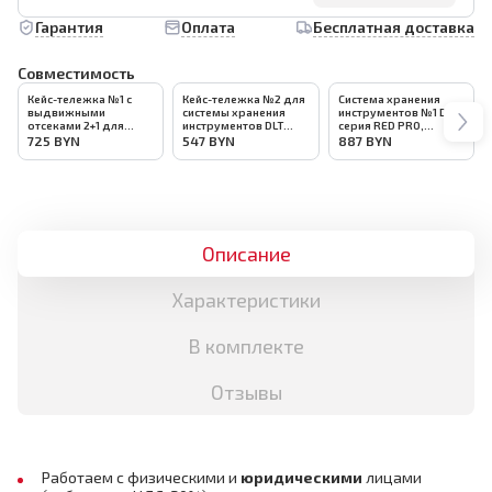
Гарантия
Оплата
Бесплатная доставка
Совместимость
Кейс-тележка №1 с
Кейс-тележка №2 для
Система хранения
выдвижными
системы хранения
инструментов №1 DLT
отсеками 2+1 для
инструментов DLT
серия RED PRO,
системы хранения
серия RED PRO,
арт.4050
725
BYN
547
BYN
887
BYN
инструментов DLT
арт.4061
серия RED PRO,
арт.4060
Описание
Характеристики
В комплекте
Отзывы
Работаем с физическими и
юридическими
лицами