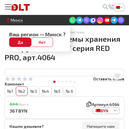
Круглосуточный! Прием заявок на сайте
Минск
Ящики для инструмента. Модульные системы.
Ваш регион —
Минск
?
Кейс №2 для системы хранения
Да
Нет
инструментов DLT серия RED
PRO, арт.4064
Оставить отзыв
Комплект
№1
№2
№3
№4
№5
№ 6
Артикул:
4064
Много
367
BYN
BYN
Нашли дешевле?
Напишите нам