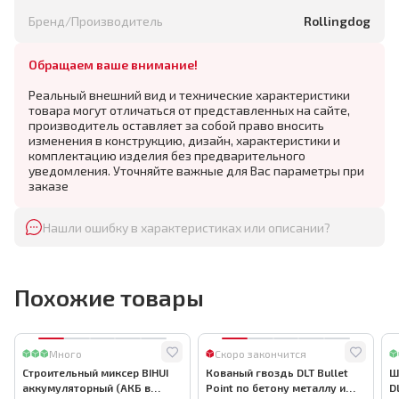
Бренд/Производитель
Rollingdog
Обращаем ваше внимание!
Реальный внешний вид и технические характеристики
товара могут отличаться от представленных на сайте,
производитель оставляет за собой право вносить
изменения в конструкцию, дизайн, характеристики и
комплектацию изделия без предварительного
уведомления. Уточняйте важные для Вас параметры при
заказе
Нашли ошибку в характеристиках или описании?
Похожие товары
Много
Скоро закончится
Строительный миксер BIHUI
Кованый гвоздь DLT Bullet
Ш
аккумуляторный (АКБ в
Point по бетону металлу и
D