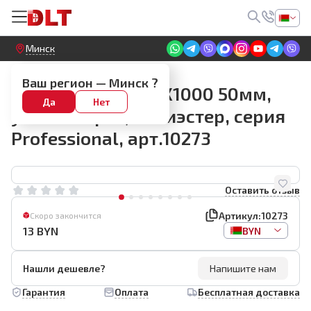
Круглосуточный! Прием заявок на сайте
Минск
Угловой срез
Ваш регион —
Минск
?
Кисть Rollingdog X1000 50мм,
Да
Нет
угловой срез, полиэстер, серия
Professional, арт.10273
Оставить отзыв
Артикул:
10273
Скоро закончится
13
BYN
BYN
Нашли дешевле?
Напишите нам
Гарантия
Оплата
Бесплатная доставка