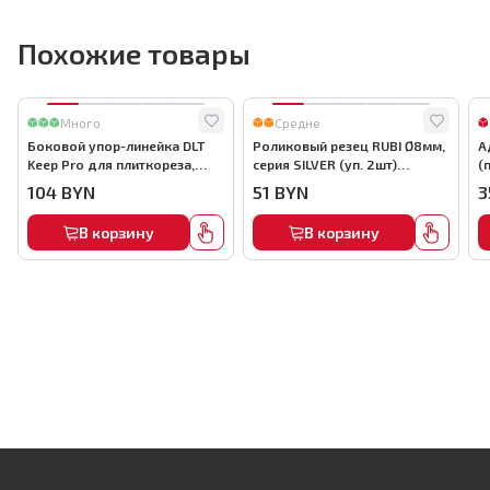
Похожие товары
Много
Средне
Боковой упор-линейка DLT
Роликовый резец RUBI Ø8мм,
А
Keep Pro для плиткореза,
серия SILVER (уп. 2шт)
(
арт.0130
арт.01955
а
104
BYN
51
BYN
3
В корзину
В корзину