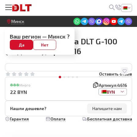
Круглосуточный! Прием заявок на сайте
Минск
Граверы и оснастка
Ваш регион —
Минск
?
Кожух для гравера DLT G-100
Да
Нет
(под болт), арт.4616
Оставить отзыв
Артикул:
4616
Много
22
BYN
BYN
Нашли дешевле?
Напишите нам
Гарантия
Оплата
Бесплатная доставка