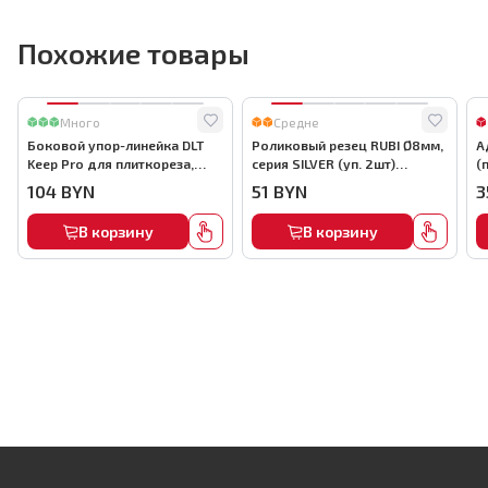
Похожие товары
Много
Средне
Боковой упор-линейка DLT
Роликовый резец RUBI Ø8мм,
А
Keep Pro для плиткореза,
серия SILVER (уп. 2шт)
(
арт.0130
арт.01955
а
104
BYN
51
BYN
3
В корзину
В корзину