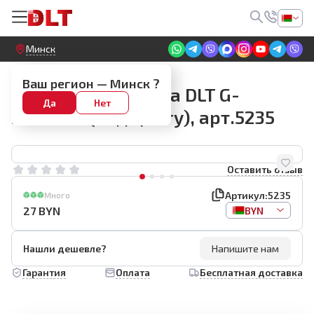
Круглосуточный! Прием заявок на сайте
Минск
Граверы и оснастка
Ваш регион —
Минск
?
Кожух для гравера DLT G-
Да
Нет
500/550 (под цангу), арт.5235
Оставить отзыв
Артикул:
5235
Много
27
BYN
BYN
Нашли дешевле?
Напишите нам
Гарантия
Оплата
Бесплатная доставка