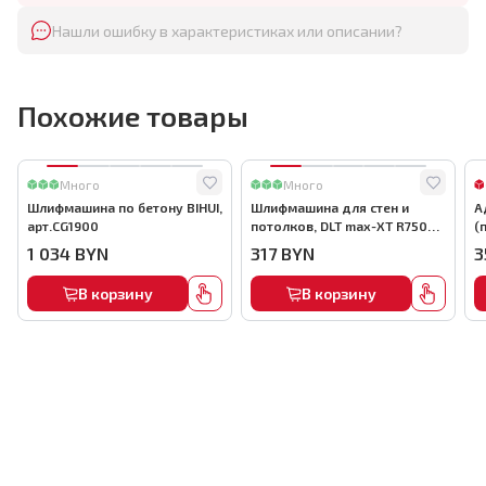
Нашли ошибку в характеристиках или описании?
Похожие товары
Много
Много
Шлифмашина по бетону BIHUI,
Шлифмашина для стен и
А
арт.CG1900
потолков, DLT max-XT R7503,
(
арт.1112
а
1 034
BYN
317
BYN
3
В корзину
В корзину