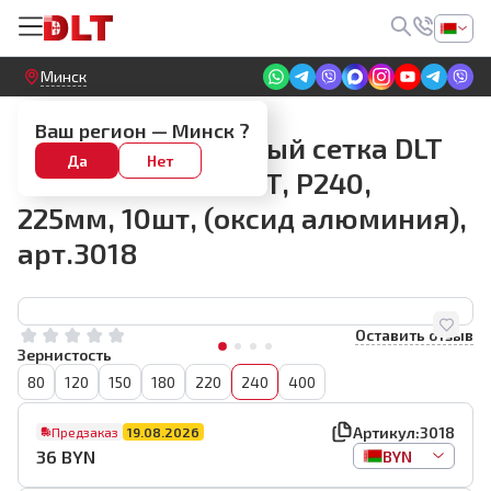
Круглосуточный! Прием заявок на сайте
Минск
P240-400
Ваш регион —
Минск
?
Круг шлифовальный сетка DLT
Да
Нет
GrandFlex RED-NET, P240,
225мм, 10шт, (оксид алюминия),
арт.3018
Оставить отзыв
Зернистость
80
120
150
180
220
240
400
Артикул:
3018
Предзаказ
19.08.2026
36
BYN
BYN