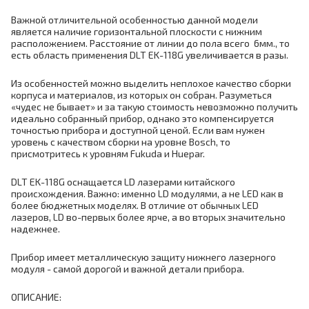
Важной отличительной особенностью данной модели
является наличие горизонтальной плоскости с нижним
расположением. Расстояние от линии до пола всего 6мм., то
есть область применения DLT EK-118G увеличивается в разы.
Из особенностей можно выделить неплохое качество сборки
корпуса и материалов, из которых он собран. Разуметься
«чудес не бывает» и за такую стоимость невозможно получить
идеально собранный прибор, однако это компенсируется
точностью прибора и доступной ценой. Если вам нужен
уровень с качеством сборки на уровне Bosch, то
присмотритесь к уровням Fukuda и Huepar.
DLT EK-118G оснащается LD лазерами китайского
происхождения. Важно: именно LD модулями, а не LED как в
более бюджетных моделях. В отличие от обычных LED
лазеров, LD во-первых более ярче, а во вторых значительно
надежнее.
Прибор имеет металлическую защиту нижнего лазерного
модуля - самой дорогой и важной детали прибора.
ОПИСАНИЕ: