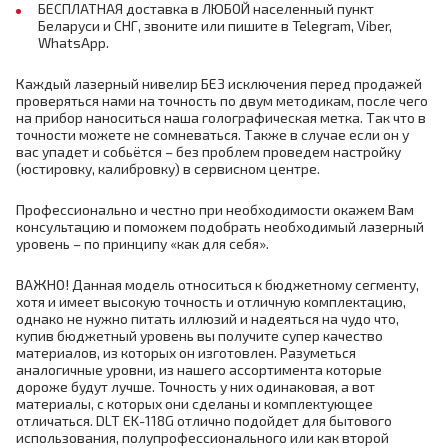
БЕСПЛАТНАЯ доставка в ЛЮБОЙ населенный пункт
Беларуси и СНГ, звоните или пишите в Telegram, Viber,
WhatsApp.
Каждый лазерный нивелир БЕЗ исключения перед продажей
проверяться нами на точность по двум методикам, после чего
на прибор наноситься наша голографическая метка. Так что в
точности можете не сомневаться. Также в случае если он у
вас упадет и собьётся – без проблем проведем настройку
(юстировку, калибровку) в сервисном центре.
Профессионально и честно при необходимости окажем Вам
консультацию и поможем подобрать необходимый лазерный
уровень – по принципу «как для себя».
ВАЖНО! Данная модель относиться к бюджетному сегменту,
хотя и имеет высокую точность и отличную комплектацию,
однако не нужно питать иллюзий и надеяться на чудо что,
купив бюджетный уровень вы получите супер качество
материалов, из которых он изготовлен. Разуметься
аналогичные уровни, из нашего ассортимента которые
дороже будут лучше. Точность у них одинаковая, а вот
материалы, с которых они сделаны и комплектующее
отличаться. DLT EK-118G отлично подойдет для бытового
использования, полупрофессионального или как второй