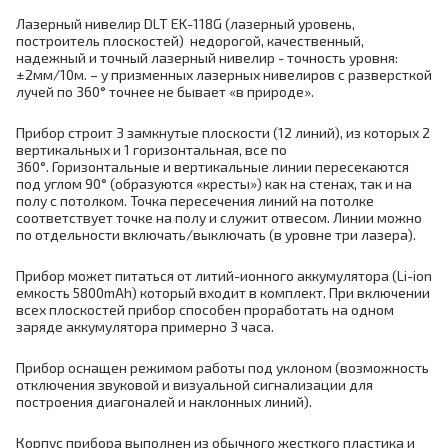
Лазерный нивелир DLT EK-118G (лазерный уровень,
построитель плоскостей) недорогой, качественный,
надежный и точный лазерный нивелир - точность уровня:
±2мм/10м. – у призменных лазерных нивелиров с разверсткой
лучей по 360° точнее не бывает «в природе».
Прибор строит 3 замкнутые плоскости (12 линий), из которых 2
вертикальных и 1 горизонтальная, все по
360°. Горизонтальные и вертикальные линии пересекаются
под углом 90° (образуются «кресты») как на стенах, так и на
полу с потолком. Точка пересечения линий на потолке
соответствует точке на полу и служит отвесом. Линии можно
по отдельности включать/выключать (в уровне три лазера).
Прибор может питаться от литий-ионного аккумулятора (Li-ion
емкость 5800mAh) который входит в комплект. При включении
всех плоскостей прибор способен проработать на одном
заряде аккумулятора примерно 3 часа.
Прибор оснащен режимом работы под уклоном (возможность
отключения звуковой и визуальной сигнализации для
построения диагоналей и наклонных линий).
Корпус прибора выполнен из обычного жесткого пластика и