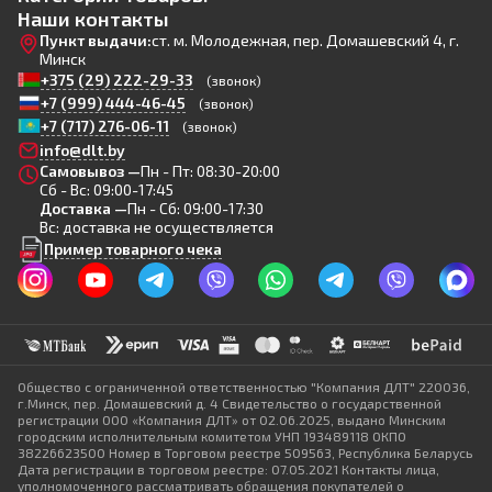
Наши контакты
Пункт выдачи:
ст. м. Молодежная, пер. Домашевский 4, г.
Минск
+375 (29) 222-29-33
(звонок)
+7 (999) 444-46-45
(звонок)
+7 (717) 276-06-11
(звонок)
info@dlt.by
Самовывоз —
Пн - Пт: 08:30-20:00
Сб - Вс: 09:00-17:45
Доставка —
Пн - Сб: 09:00-17:30
Вс: доставка не осуществляется
Пример товарного чека
Общество с ограниченной ответственностью "Компания ДЛТ" 220036,
г.Минск, пер. Домашевский д. 4 Свидетельство о государственной
регистрации ООО «Компания ДЛТ» от 02.06.2025, выдано Минским
городским исполнительным комитетом УНП 193489118 ОКПО
38226623500 Номер в Торговом реестре 509563, Республика Беларусь
Дата регистрации в торговом реестре: 07.05.2021 Контакты лица,
уполномоченного рассматривать обращения покупателей о