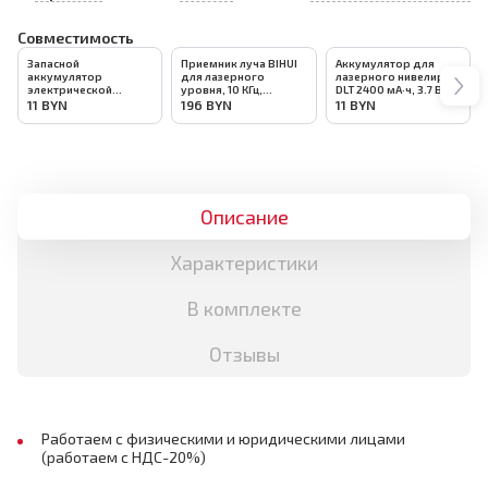
Совместимость
Запасной
Приемник луча BIHUI
Аккумулятор для
аккумулятор
для лазерного
лазерного нивелира
электрической
уровня, 10 КГц,
DLT 2400 мА·ч, 3.7 В,
присоски DLT VST-50,
арт.LLG12-RCV
арт.0888
11
BYN
196
BYN
11
BYN
арт.4437
Описание
Характеристики
В комплекте
Отзывы
Работаем с физическими и юридическими лицами
(работаем с НДС-20%)