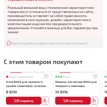
Реальный внешний вид и технические характеристики
товара могут отличаться от представленных на сайте,
производитель оставляет за собой право вносить
изменения в конструкцию, дизайн, характеристики и
комплектацию изделия без предварительного
уведомления. Уточняйте важные для Вас параметры при
заказе
Нашли ошибку в характеристиках или описании?
С этим товаром покупают
Скоро закончится
Много
Очки BIHUI для лазерного
Мишень магнитная BIHUI для
З
уровня (нивелира), зеленые,
лазерного нивелира,
л
арт.LLG12-11
арт.LLG12-10
D
8
BYN
10
BYN
1
В корзину
В корзину