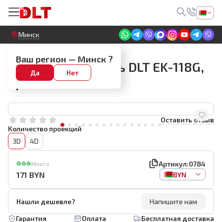
Круглосуточный! Прием заявок на сайте
Минск
3D
Ваш регион —
Минск
?
Лазерный уровень DLT EK-118G,
Да
Нет
арт.0784
Оставить отзыв
Количество проекций
3D
4D
Артикул:
0784
Много
171
BYN
BYN
Нашли дешевле?
Напишите нам
Гарантия
Оплата
Бесплатная доставка