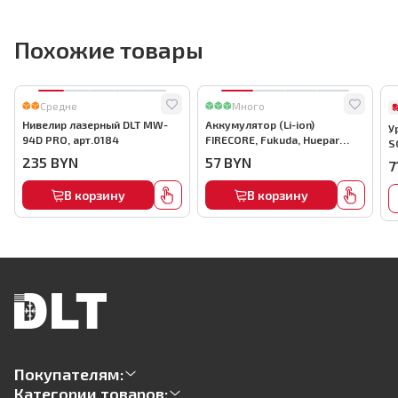
Похожие товары
Средне
Много
Нивелир лазерный DLT MW-
Аккумулятор (Li-ion)
У
94D PRO, арт.0184
FIRECORE, Fukuda, Huepar
S
4000mAh, арт.0625
235
BYN
57
BYN
7
В корзину
В корзину
Покупателям:
Категории товаров: