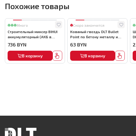
Похожие товары
Много
Скоро закончится
Строительный миксер BIHUI
Кованый гвоздь DLT Bullet
Ш
аккумуляторный (АКБ в
Point по бетону металлу и
D
комплекте), арт.MMFB12-2-B
кирпичу,22мм, (1000шт) ,
736
BYN
63
BYN
2
арт.0116
В корзину
В корзину