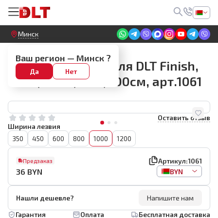
Круглосуточный! Прием заявок на сайте
Минск
Лезвия для шпателя DLT Finish
Ваш регион —
Минск
?
Лезвие для шпателя DLT Finish,
Да
Нет
толщина 0,5мм, 100см, арт.1061
Оставить отзыв
Ширина лезвия
350
450
600
800
1000
1200
Артикул:
1061
Предзаказ
36
BYN
BYN
Нашли дешевле?
Напишите нам
Гарантия
Оплата
Бесплатная доставка