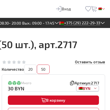
30
BYN
В корзину
Вход
+375 (29) 222-29-33
08:30- 20:00 Вых.: 09:00 - 17:45
0 шт.), арт.2717
Оставить отзыв
Количество
20
50
Артикул:
2717
Много
30
BYN
BYN
В корзину