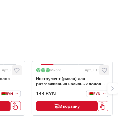
Арт.:
FTSKL
Много
Арт.:
FTSP600
полов
Инструмент (ракля) для
разглаживания наливных полов
BIHUI, арт.FTSP600
133
BYN
BYN
BYN
В корзину