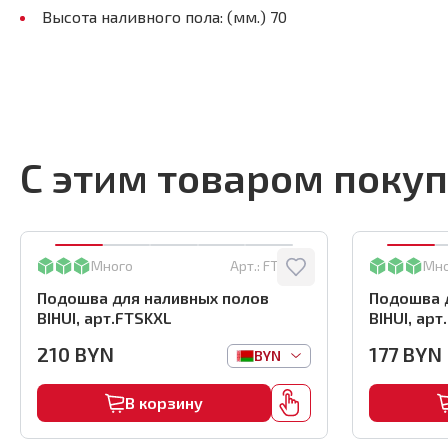
Высота наливного пола: (мм.) 70
С этим товаром поку
Много
Арт.:
FTSKXL
Мн
Подошва для наливных полов
Подошва 
BIHUI, арт.FTSKXL
BIHUI, ар
210
BYN
177
BYN
BYN
В корзину