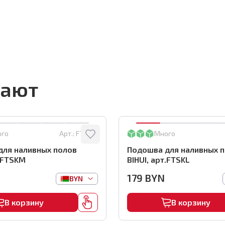
пают
ого
Арт.:
FTSKM
Много
для наливных полов
Подошва для наливных 
т.FTSKM
BIHUI, арт.FTSKL
179
BYN
BYN
В корзину
В корзину