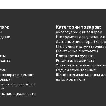
лям:
Категории товаров:
ы
Аксессуары к нивелирам
одажи
Инструмент для укладки п
Лазерные нивелиры (лазер
Малярный и штукатурный 
Монтажные пистолеты
аты
Плиткорезы ручные
карта
Резаки для ламината
Установки алмазного свер
ели
Ходули строительные
а возврат и ремонт
Шлифовальные машины для
возврат
потолков и пола
 и постгарантийное
ие
онфиденциальности