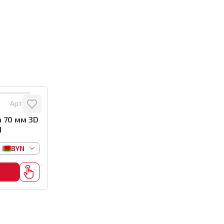
Арт.:
1101
а 70 мм 3D
1
BYN