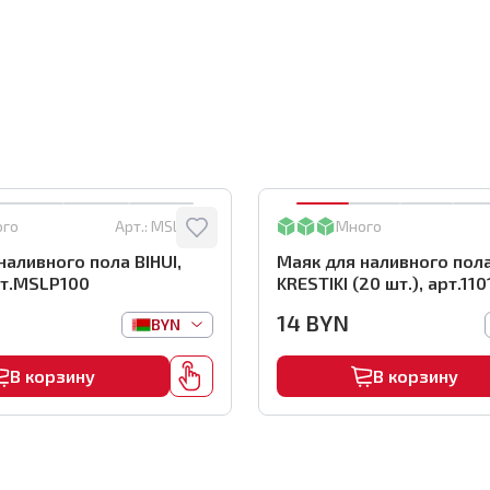
ого
Арт.:
MSLP100
Много
наливного пола BIHUI,
Маяк для наливного пол
рт.MSLP100
KRESTIKI (20 шт.), арт.110
14
BYN
BYN
В корзину
В корзину