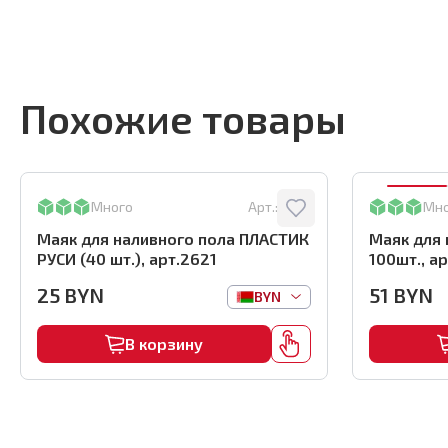
Похожие товары
Много
Арт.:
2621
Мн
Маяк для наливного пола ПЛАСТИК
Маяк для 
РУСИ (40 шт.), арт.2621
100шт., а
25
BYN
51
BYN
BYN
В корзину