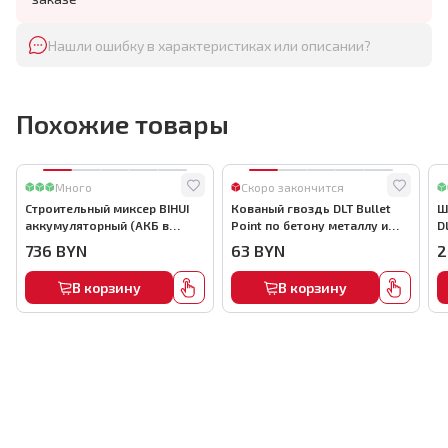
Нашли ошибку в характеристиках или описании?
Похожие товары
Много
Скоро закончится
Строительный миксер BIHUI
Кованый гвоздь DLT Bullet
Ш
аккумуляторный (АКБ в
Point по бетону металлу и
D
комплекте), арт.MMFB12-2-B
кирпичу,22мм, (1000шт) ,
736
BYN
63
BYN
2
арт.0116
В корзину
В корзину