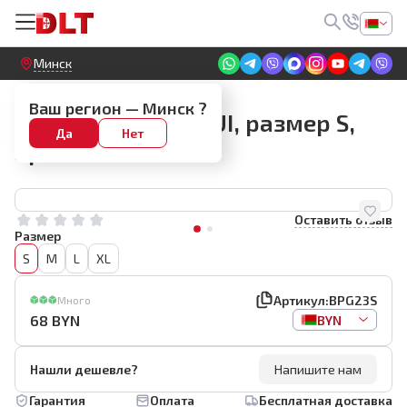
Круглосуточный! Прием заявок на сайте
Минск
Рекламная продукция (мерч)
Ваш регион —
Минск
?
Майка (поло) BIHUI, размер S,
Да
Нет
арт.BPG23S
Оставить отзыв
Размер
S
M
L
XL
Артикул:
BPG23S
Много
68
BYN
BYN
Нашли дешевле?
Напишите нам
Гарантия
Оплата
Бесплатная доставка