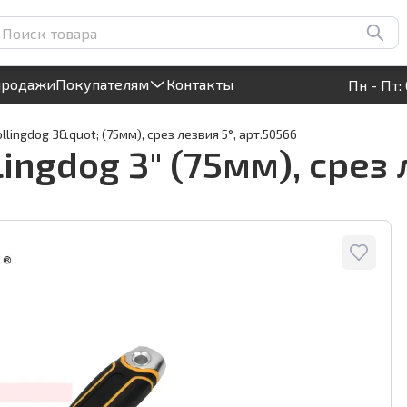
езвия 5°, арт.50566
Круглосуточный! Прием заявок на сайте
продажи
Покупателям
Контакты
Пн - Пт: 
lingdog 3&quot; (75мм), срез лезвия 5°, арт.50566
ngdog 3" (75мм), срез л