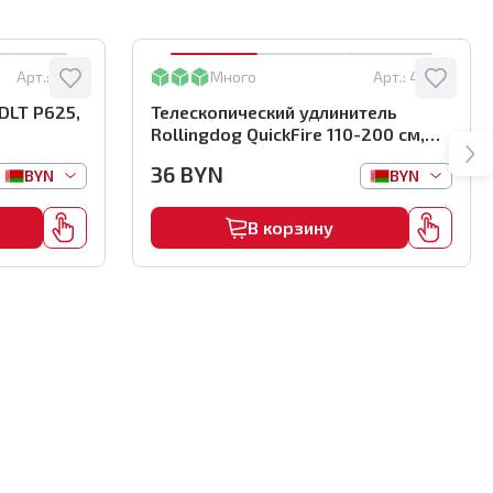
Арт.:
0769
Много
Арт.:
40081
DLT P625,
Телескопический удлинитель
Rollingdog QuickFire 110-200 см,
конус, алюминий, серия Elite,
36
BYN
BYN
BYN
арт.40081
В корзину