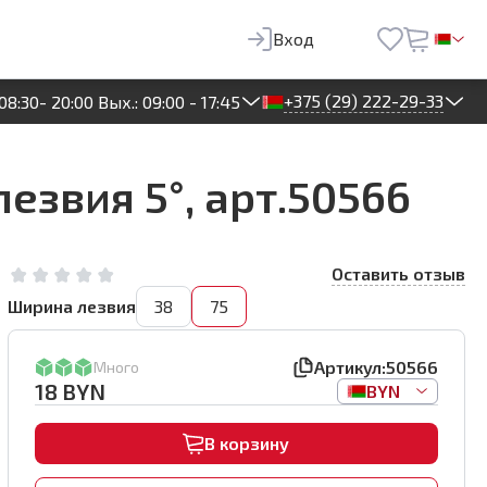
18
BYN
В корзину
Вход
+375 (29) 222-29-33
08:30- 20:00 Вых.: 09:00 - 17:45
езвия 5°, арт.50566
Оставить отзыв
Ширина лезвия
38
75
Артикул:
50566
Много
18
BYN
BYN
В корзину