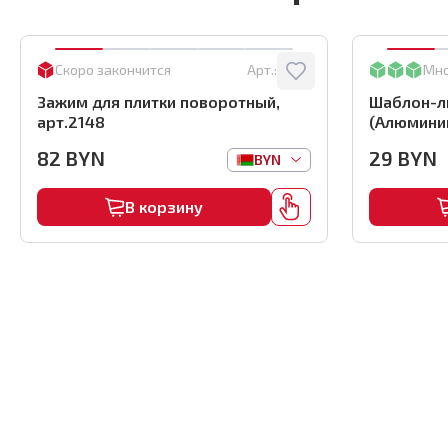
Скоро закончится
Арт.:
2148
Мн
Зажим для плитки поворотный,
Шаблон-ли
арт.2148
(Алюминий
82
BYN
29
BYN
BYN
В корзину