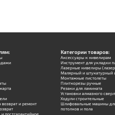
лям:
Категории товаров:
ы
Аксессуары к нивелирам
одажи
Инструмент для укладки п
Лазерные нивелиры (лазер
Малярный и штукатурный 
Монтажные пистолеты
аты
Плиткорезы ручные
карта
Резаки для ламината
Установки алмазного свер
ели
Ходули строительные
а возврат и ремонт
Шлифовальные машины для
возврат
потолков и пола
 и постгарантийное