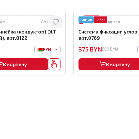
Акция
-25%
ого
Арт.:
8122
Скоро закончится
нейка (кондуктор) DLT
Система фиксации углов 
), арт.8122
арт.0769
375
BYN
500
BYN
BYN
В корзину
В корзину