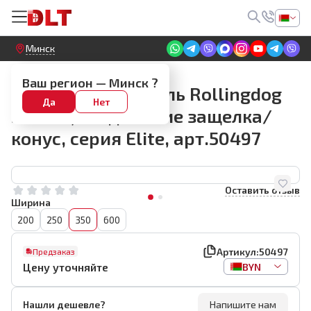
Круглосуточный! Прием заявок на сайте
Минск
Фасадные шпателя
Ваш регион —
Минск
?
Малярный шпатель Rollingdog
Да
Нет
350мм, соединение защелка/
конус, серия Elite, арт.50497
Оставить отзыв
Ширина
200
250
350
600
Артикул:
50497
Предзаказ
Цену уточняйте
BYN
Нашли дешевле?
Напишите нам