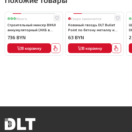
Много
Скоро закончится
Строительный миксер BIHUI
Кованый гвоздь DLT Bullet
Ш
аккумуляторный (АКБ в
Point по бетону металлу и
D
комплекте), арт.MMFB12-2-B
кирпичу,22мм, (1000шт) ,
736
BYN
63
BYN
2
арт.0116
В корзину
В корзину