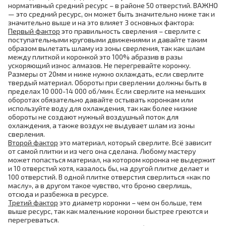
нормативный средний ресурс – в районе 50 отверстий. ВАЖНО
— это средний ресурс, он может быть значительно ниже так и
значительно выше и на это влияет 3 основных фактора:
Первый фактор
это правильность сверления – сверлите с
поступательными круговыми движениями и давайте таким
образом вылетать шламу из зоны сверления, так как шлам
между плиткой и коронкой это 100% абразив в разы
ускоряющий износ алмазов. Не перегревайте коронку.
Размеры от 20мм и ниже нужно охлаждать, если сверлите
твердый материал. Обороты при сверлении должны быть в
пределах 10 000-14 000 об/мин. Если сверлите на меньших
оборотах обязательно давайте остывать коронкам или
используйте воду для охлаждения, так как более низкие
обороты не создают нужный воздушный поток для
охлаждения, а также воздух не выдувает шлам из зоны
сверления.
Второй фактор
это материал, который сверлите. Всё зависит
от самой плитки и из чего она сделана. Любому мастеру
может попасться материал, на котором коронка не выдержит
и 10 отверстий хотя, казалось бы, на другой плитке делает и
100 отверстий. В одной плитке отверстия сверлиться «как по
маслу», а в другом такое чувство, что броню сверлишь,
отсюда и разбежка в ресурсе.
Третий фактор
это диаметр коронки – чем он больше, тем
выше ресурс, так как маленькие коронки быстрее греются и
перегреваться.