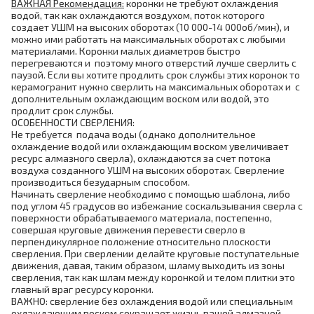
ВАЖНАЯ Рекомендация:
коронки не требуют охлаждения
водой, так как охлаждаются воздухом, поток которого
создает УШМ на высоких оборотах (10 000-14 000об/мин), и
можно ими работать на максимальных оборотах с любыми
материалами. Коронки малых диаметров быстро
перегреваются и поэтому много отверстий лучше сверлить с
паузой. Если вы хотите продлить срок службы этих коронок то
керамогранит нужно сверлить на максимальных оборотах и с
дополнительным охлаждающим воском или водой, это
продлит срок службы.
ОСОБЕННОСТИ СВЕРЛЕНИЯ:
Не требуется подача воды (однако дополнительное
охлаждение водой или охлаждающим воском увеличивает
ресурс алмазного сверла), охлаждаются за счет потока
воздуха созданного УШМ на высоких оборотах. Сверление
производиться безударным способом.
Начинать сверление необходимо с помощью шаблона, либо
под углом 45 градусов во избежание соскальзывания сверла с
поверхности обрабатываемого материала, постепенно,
совершая круговые движения перевести сверло в
перпендикулярное положение относительно плоскости
сверления. При сверлении делайте круговые поступательные
движения, давая, таким образом, шламу выходить из зоны
сверления, так как шлам между коронкой и телом плитки это
главный враг ресурсу коронки.
ВАЖНО: сверление без охлаждения водой или специальным
охлаждающим воском сокращает жизнь вашей алмазной