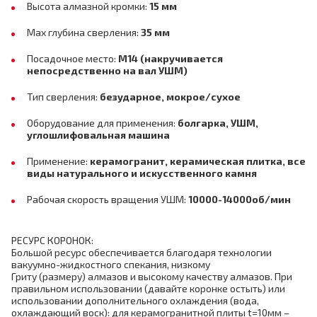
Высота алмазной кромки:
15 мм
Max глубина сверления:
35 мм
Посадочное место:
M14 (накручивается
непосредственно на вал УШМ)
Тип сверления:
безударное, мокрое/сухое
Оборудование для применения:
болгарка, УШМ,
углошлифовальная машина
Применение:
керамогранит, керамическая плитка, все
виды натурального и искусственного камня
Рабочая скорость вращения УШМ:
10000-14000об/мин
РЕСУРС КОРОНОК:
Большой ресурс обеспечивается благодаря технологии
вакуумно-жидкостного спекания, низкому
Гриту (размеру) алмазов и высокому качеству алмазов. При
правильном использовании (давайте коронке остыть) или
использовании дополнительного охлаждения (вода,
охлаждающий воск): для керамогранитной плиты t=10мм –