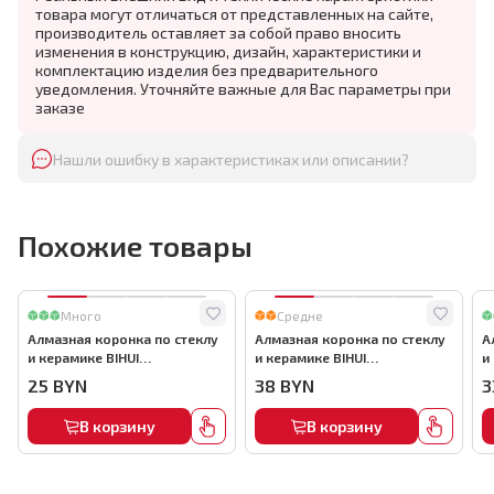
товара могут отличаться от представленных на сайте,
производитель оставляет за собой право вносить
изменения в конструкцию, дизайн, характеристики и
комплектацию изделия без предварительного
уведомления. Уточняйте важные для Вас параметры при
заказе
Нашли ошибку в характеристиках или описании?
Похожие товары
Много
Средне
Алмазная коронка по стеклу
Алмазная коронка по стеклу
А
и керамике BIHUI
и керамике BIHUI
и
(гальваническая алмазная
(гальваническая алмазная
(
25
BYN
38
BYN
3
коронка), 35мм, арт.DBW35
коронка), 55мм, арт.DBW55
к
В корзину
В корзину