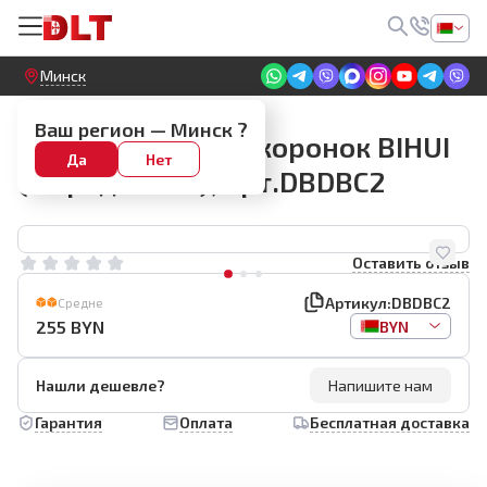
Круглосуточный! Прием заявок на сайте
Минск
Наборы алмазных коронок
Ваш регион —
Минск
?
Набор алмазных коронок BIHUI
Да
Нет
(5 предметов), арт.DBDBC2
Оставить отзыв
Артикул:
DBDBC2
Средне
255
BYN
BYN
Нашли дешевле?
Напишите нам
Гарантия
Оплата
Бесплатная доставка