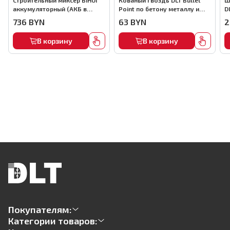
Строительный миксер BIHUI
Кованый гвоздь DLT Bullet
Ш
аккумуляторный (АКБ в
Point по бетону металлу и
D
комплекте), арт.MMFB12-2-B
кирпичу,22мм, (1000шт) ,
736
BYN
63
BYN
2
арт.0116
В корзину
В корзину
Покупателям:
Категории товаров: