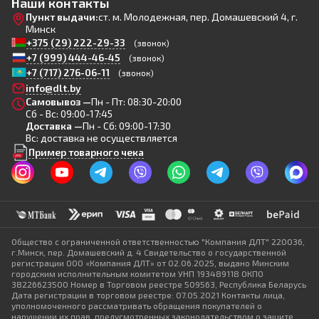
Наши контакты
Пункт выдачи:
ст. м. Молодежная, пер. Домашевский 4, г.
Минск
+375 (29) 222-29-33
(звонок)
+7 (999) 444-46-45
(звонок)
+7 (717) 276-06-11
(звонок)
info@dlt.by
Самовывоз —
Пн - Пт: 08:30-20:00
Сб - Вс: 09:00-17:45
Доставка —
Пн - Сб: 09:00-17:30
Вс: доставка не осуществляется
Пример товарного чека
Общество с ограниченной ответственностью "Компания ДЛТ" 220036,
г.Минск, пер. Домашевский д. 4 Свидетельство о государственной
регистрации ООО «Компания ДЛТ» от 02.06.2025, выдано Минским
городским исполнительным комитетом УНП 193489118 ОКПО
38226623500 Номер в Торговом реестре 509563, Республика Беларусь
Дата регистрации в торговом реестре: 07.05.2021 Контакты лица,
уполномоченного рассматривать обращения покупателей о
нарушении их прав, предусмотренных законодательством о защите