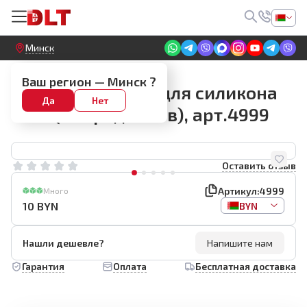
Круглосуточный! Прием заявок на сайте
Минск
Шпатели и насадки
Ваш регион —
Минск
?
Набор шпателей для силикона
Да
Нет
Tiler (10 предметов), арт.4999
Оставить отзыв
Артикул:
4999
Много
10
BYN
BYN
Нашли дешевле?
Напишите нам
Гарантия
Оплата
Бесплатная доставка