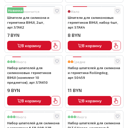
Новинка
Скоро закончится
Мало
Шпатели для силикона и
Шпатели для силиконовых
герметика BIHUI, 2шт,
герметиков BIHUI, набор 4шт,
арт.STAK2
арт.STAK4
7
BYN
8
BYN
В корзину
В корзину
Много
Средне
Набор шпателей для
Набор шпателей для силикона
силиконовых герметиков
и герметика Rollingdog,
BIHUI (комплект 10
арт.50459
предметов), арт.STAK10
9
BYN
11
BYN
В корзину
В корзину
Много
Много
Набор шпателей для силикона
Набор шпателей для силикона
и герметика 6.5R/10R/13R
DLT Silicone, комплект 9