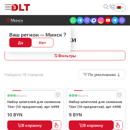
Круглосуточный! Прием заявок на сайте
Минск
Шпатели для силикона и герметика
Ваш регион —
Минск
?
Шпатели и насадки
Да
Нет
Фильтры
Найдено
18
товаров
По умолчанию
Много
Много
Набор шпателей для силикона
Набор шпателей для силикона
Tiler (10 предметов), арт.4999
Tiler (10 предметов), арт.4998
10
BYN
9
BYN
В корзину
В корзину