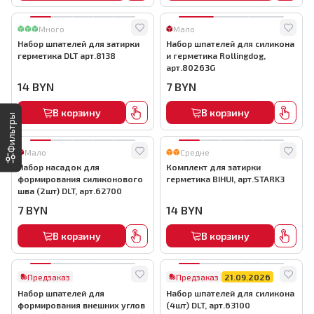
Много
Мало
Набор шпателей для затирки
Набор шпателей для силикона
герметика DLT арт.8138
и герметика Rollingdog,
арт.80263G
14
BYN
7
BYN
В корзину
В корзину
Фильтры
Мало
Средне
Набор насадок для
Комплект для затирки
формирования силиконового
герметика BIHUI, арт.STARK3
шва (2шт) DLT, арт.62700
7
BYN
14
BYN
В корзину
В корзину
Предзаказ
Предзаказ
21.09.2026
Набор шпателей для
Набор шпателей для силикона
формирования внешних углов
(4шт) DLT, арт.63100