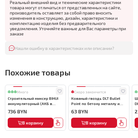
Реальный внешний вид и технические характеристики
товара могут отличаться от представленных на сайте,
производитель оставляет за собой право вносить
изменения в конструкцию, дизайн, характеристики и
комплектацию изделия без предварительного
уведомления. Уточняйте важные для Вас параметры при
заказе
Нашли ошибку в характеристиках или описании?
Похожие товары
Много
Скоро закончится
Строительный миксер BIHUI
Кованый гвоздь DLT Bullet
Ш
аккумуляторный (АКБ в
Point по бетону металлу и
D
комплекте), арт.MMFB12-2-B
кирпичу,22мм, (1000шт) ,
736
BYN
63
BYN
2
арт.0116
В корзину
В корзину