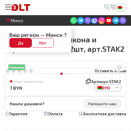
Круглосуточный! Прием заявок на сайте
Минск
Шпатели и насадки
Ваш регион —
Минск
?
Шпатели для силикона и
Да
Нет
герметика BIHUI, 2шт, арт.STAK2
Новинка
Оставить отзыв
Артикул:
STAK2
Скоро закончится
7
BYN
BYN
Нашли дешевле?
Напишите нам
Гарантия
Оплата
Бесплатная доставка