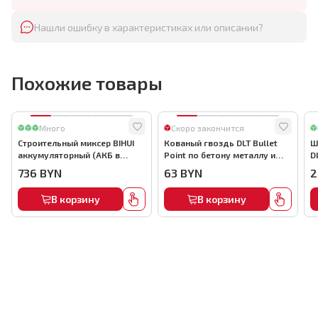
Нашли ошибку в характеристиках или описании?
Похожие товары
Много
Скоро закончится
Строительный миксер BIHUI
Кованый гвоздь DLT Bullet
Ш
аккумуляторный (АКБ в
Point по бетону металлу и
D
комплекте), арт.MMFB12-2-B
кирпичу,22мм, (1000шт) ,
736
BYN
63
BYN
2
арт.0116
В корзину
В корзину