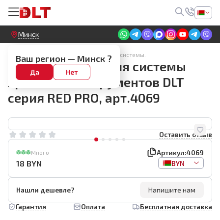
Круглосуточный! Прием заявок на сайте
Минск
Ящики для инструмента. Модульные системы.
Ваш регион —
Минск
?
Органайзер №1 для системы
Да
Нет
хранения инструментов DLT
серия RED PRO, арт.4069
Оставить отзыв
Артикул:
4069
Много
18
BYN
BYN
Нашли дешевле?
Напишите нам
Гарантия
Оплата
Бесплатная доставка