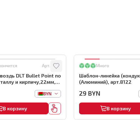
кончится
Арт.:
0116
Много
воздь DLT Bullet Point по
Шаблон-линейка (кондук
таллу и кирпичу,22мм,
(Алюминий), арт.8122
 арт.0116
29
BYN
BYN
В корзину
В корзину