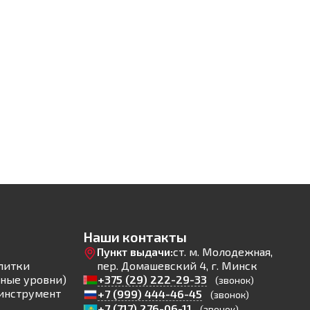
Наши контакты
Пункт выдачи:
ст. м. Молодежная,
литки
пер. Домашевский 4, г. Минск
ные уровни)
+375 (29) 222-29-33
(звонок)
инструмент
+7 (999) 444-46-45
(звонок)
+7 (717) 276-06-11
(звонок)