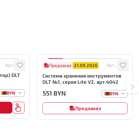
Арт.:
8122
Арт.:
4042
Предзаказ
21.09.2026
тор) DLT
Система хранения инструментов
DLT №1, серия Lite V2, арт.4042
551
BYN
BYN
BYN
Предзаказ