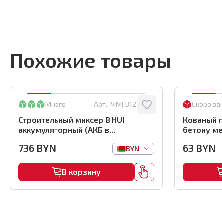
Похожие товары
Много
Арт.:
MMFB12-2-BC
Скоро за
Строительный миксер BIHUI
Кованый г
аккумуляторный (АКБ в
бетону ме
комплекте), арт.MMFB12-2-B
(1000шт) ,
736
BYN
63
BYN
BYN
В корзину