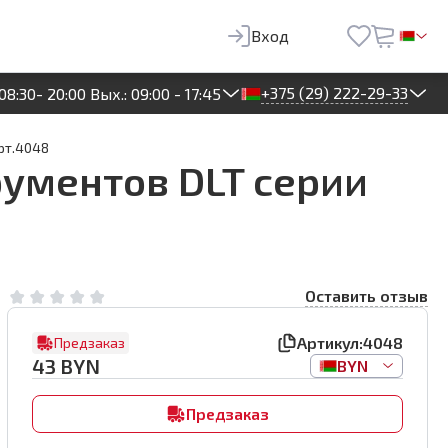
43
BYN
Предзаказ
Вход
+375 (29) 222-29-33
08:30- 20:00 Вых.: 09:00 - 17:45
рт.4048
ументов DLT серии
Оставить отзыв
Артикул:
4048
Предзаказ
43
BYN
BYN
Предзаказ