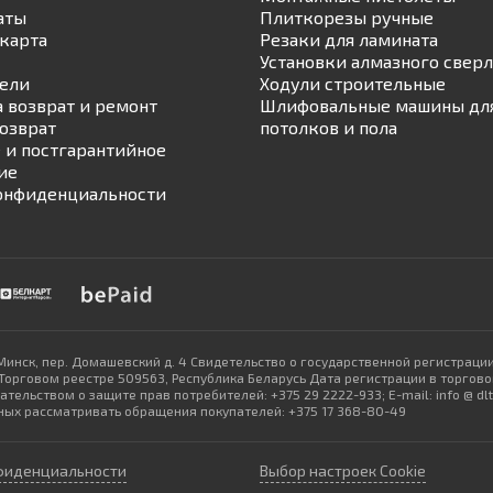
аты
Плиткорезы ручные
карта
Резаки для ламината
Установки алмазного свер
ели
Ходули строительные
а возврат и ремонт
Шлифовальные машины для
возврат
потолков и пола
 и постгарантийное
ие
онфиденциальности
Минск, пер. Домашевский д. 4 Свидетельство о государственной регистраци
рговом реестре 509563, Республика Беларусь Дата регистрации в торговом
ельством о защите прав потребителей: +375 29 2222-933; E-mail: info @ d
ых рассматривать обращения покупателей: +375 17 368-80-49
фиденциальности
Выбор настроек Cookie