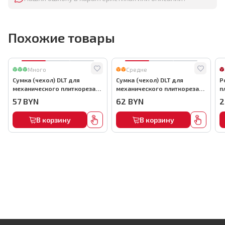
Похожие товары
Много
Средне
Сумка (чехол) DLT для
Сумка (чехол) DLT для
Р
механического плиткореза
механического плиткореза
п
до 900мм, арт.0863
до 1000мм, арт.0864
6
57
BYN
62
BYN
2
В корзину
В корзину