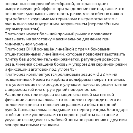
покрыт высокопрочной мембраной, которая создает
амортизирующий эффект при разделении плитки, также это
позволяет уменьшить жесткость резки, что особенно важно
при работе с хрупкими материалами и керамогранитом с
очень высоким внутренним напряжением (перекалённым
керамогранитом).
Плиткорез имеет большой прочный рычаг и позволяет
оказывать на заготовку максимальное давление при
минимальном усилии.
Плиткорез BIHUI оснащён линейкой с тремя боковыми
отцентрованными линейками, которые позволяет выставить
плитку без дополнительной разметки, регулируя ровность
реза. Линейка оснащена боковым упором для серийной резки
и фиксации заготовок под углом 45º.
Плиткорез комплектуются роликовым резцом Ø 22 мм на
подшипниках. Резец из карбида вольфрама покрыт титаном,
что увеличивает его ресурс и улучшает качество резки плитки
с шероховатой или структурной поверхностью.
Разделитель плиткореза оснащён системой магнитной
фиксации лапки разлома, что позволяет переводить его из
положения резки в положения разлома и обратно одной
рукой. Лапка разлома складывается перед резцом. Благодаря
этой системе увеличивается скорость работы на станке и
улучшается видимость рабочей зоны по сравнению с другими
монорельсовыми станками.