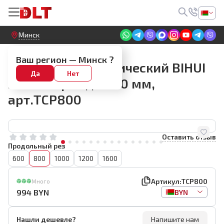
Круглосуточный! Прием заявок на сайте
Минск
Плиткорезы BIHUI
Ваш регион —
Минск
?
Плиткорез механический BIHUI
Да
Нет
STRONG рез до 800 мм,
арт.TCP800
Оставить отзыв
Продольный рез
600
800
1000
1200
1600
Артикул:
TCP800
Много
994
BYN
BYN
Нашли дешевле?
Напишите нам