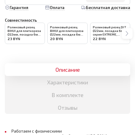
Гарантия
Оплата
Бесплатная доставка
Совместимость
Роликовый резец
Роликовый резец
Роликовый резец DLT
BIHUI для плиткореза
BIHUI для плиткореза
Ø22мм, посадка 6мм,
Ø22мм, посадка 6мм,
Ø22мм, посадка 6мм,
серия EXTREME,
арт.LFMC5-SW
арт.TCM-SW
арт.0161
23
BYN
20
BYN
22
BYN
Описание
Характеристики
В комплекте
Отзывы
Работаем с физическими