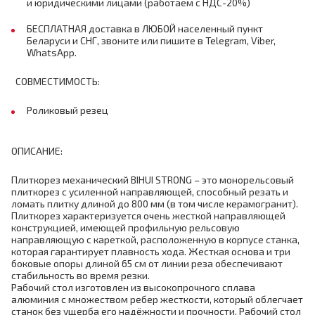
и юридическими лицами (работаем с НДС-20%)
БЕСПЛАТНАЯ доставка в ЛЮБОЙ населенный пункт
Беларуси и СНГ, звоните или пишите в Telegram, Viber,
WhatsApp.
СОВМЕСТИМОСТЬ:
Роликовый резец
ОПИСАНИЕ:
Плиткорез механический BIHUI STRONG – это монорельсовый
плиткорез с усиленной направляющей, способный резать и
ломать плитку длиной до 800 мм (в том числе керамогранит).
Плиткорез характеризуется очень жесткой направляющей
конструкцией, имеющей профильную рельсовую
направляющую с кареткой, расположенную в корпусе станка,
которая гарантирует плавность хода. Жесткая основа и три
боковые опоры длиной 65 см от линии реза обеспечивают
стабильность во время резки.
Рабочий стол изготовлен из высокопрочного сплава
алюминия с множеством ребер жесткости, который облегчает
станок без ущерба его надёжности и прочности. Рабочий стол