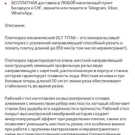
БЕСПЛАТНАЯ доставка в ЛЮБОЙ населенный пункт
Беларуси и СНГ, звоните или пишите в Telegram, Viber,
WhatsApp.
Описание:
Плиткорез механический DLT TITAN – это монорельсовый
плиткорез с усиленной направляющей способный резать и
ломать плитку длиной до 850 мм (в том числе керамогранит).
Плиткорез характеризуется очень жесткой направляющей
конструкцией, имеющей профильную рельсовую
направляющую с кареткой, расположенную в корпусе станка,
которая гарантирует плавность хода. Жесткая основа и три
боковые опоры длиной 50 см от линии реза обеспечивают
стабильность во время резки.
Рабочий стол изготовлен из высокопрочного сплава
алюминия с множеством ребер жесткости, который облегчает
станок без ущерба его надёжности и прочности. Рабочий стол
покрыт высокопрочной мембраной которая создает
амортизирующий эффект при разделении плитки, также это
позволяет уменьшить жесткость резки, что особенно важно
при работе с хрупкими материалами и керамогранитом с
очень высоким внутренним напряжением (перекалённым