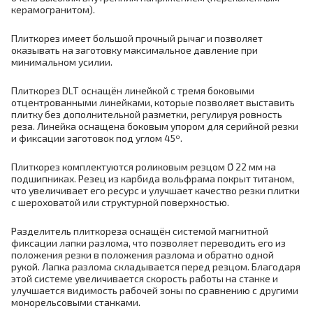
керамогранитом).
Плиткорез имеет большой прочный рычаг и позволяет
оказывать на заготовку максимальное давление при
минимальном усилии.
Плиткорез DLT оснащён линейкой с тремя боковыми
отцентрованными линейками, которые позволяет выставить
плитку без дополнительной разметки, регулируя ровность
реза. Линейка оснащена боковым упором для серийной резки
и фиксации заготовок под углом 45º.
Плиткорез комплектуются роликовым резцом Ø 22 мм на
подшипниках. Резец из карбида вольфрама покрыт титаном,
что увеличивает его ресурс и улучшает качество резки плитки
с шероховатой или структурной поверхностью.
Разделитель плиткореза оснащён системой магнитной
фиксации лапки разлома, что позволяет переводить его из
положения резки в положения разлома и обратно одной
рукой. Лапка разлома складывается перед резцом. Благодаря
этой системе увеличивается скорость работы на станке и
улучшается видимость рабочей зоны по сравнению с другими
монорельсовыми станками.