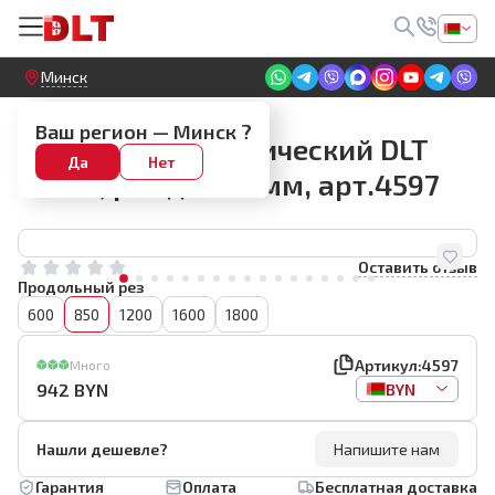
Круглосуточный! Прием заявок на сайте
Минск
Плиткорезы DLT
Ваш регион —
Минск
?
Плиткорез механический DLT
Да
Нет
TITAN, рез до 850мм, арт.4597
Оставить отзыв
Продольный рез
600
850
1200
1600
1800
Артикул:
4597
Много
942
BYN
BYN
Нашли дешевле?
Напишите нам
Гарантия
Оплата
Бесплатная доставка