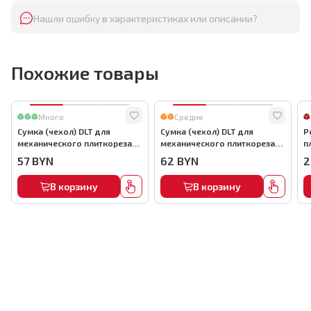
Нашли ошибку в характеристиках или описании?
Похожие товары
Много
Средне
Сумка (чехол) DLT для
Сумка (чехол) DLT для
Р
механического плиткореза
механического плиткореза
п
до 900мм, арт.0863
до 1000мм, арт.0864
6
57
BYN
62
BYN
2
В корзину
В корзину