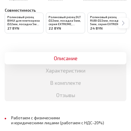
Совместимость
Роликовый резец
Роликовый резец DLT
Роликовый резец
BIHUI для плиткореза
Ø22мм, посадка 5мм,
RUBI Ø22мм, посадка
Ø22мм, посадка 5мм,
серия EXTREME,
5мм, серия EXTREME
арт.TCS-SW
арт.0318
GOLD, арт.01943
27
BYN
22
BYN
24
BYN
Описание
Характеристики
В комплекте
Отзывы
Работаем с физическими
и юридическими лицами (работаем с НДС-20%)