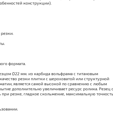
особенностей конструкции).
 резки.
ты.
ого формата.
цом Ø22 мм. из карбида вольфрама с титановым
 качество резки плитки с шероховатой или структурной
жатии, является самой высокой по сравнению с любым
рытие дополнительно увеличивает ресурс ролика. Резец 
при резке, гладкое скольжение, максимальную точность
ьзовании.