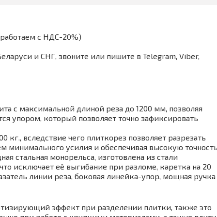
(работаем с НДС-20%)
аруси и СНГ, звоните или пишите в Telegram, Viber,
та с максимальной длиной реза до 1200 мм, позволяя
тся упором, который позволяет точно зафиксировать
 кг., вследствие чего плиткорез позволяет разрезать
м минимального усилия и обеспечивая высокую точность
ая стальная монорельса, изготовлена из стали
что исключает её выгибание при разломе, каретка на 20
затель линии реза, боковая линейка-упор, мощная ручка
ртизирующий эффект при разделении плитки, также это
важно при работе с хрупкими материалами, а также плит