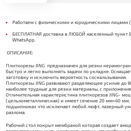
Работаем с физическими и юридическими лицами 
БЕСПЛАТНАЯ доставка в ЛЮБОЙ населенный пункт Бел
WhatsApp.
ОПИСАНИЕ:
Плиткорезы JING предназначен для резки керамограни
быстро и легко выполнять задачи по укладке. Оснащае
заготовку и исключить вероятность соскальзывания.
Плиткорезы JING развивают разделяющее усилие до 800
наиболее трудные для резки материалы, с приложение
Отличительная характеристика плиткорезов JING- мощн
(цельнометаллическая) и имеет сечение 20 мм×40 мм, 
подшипниках что исключает любой люфт, лазерный ука
разлома.
Рабочий стол покрыт мембраной которая создает амо
позволяет уменьшить жесткость резки, что особенно 