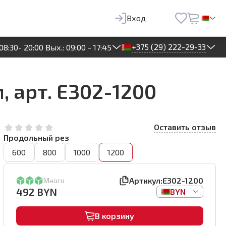
492
BYN
В корзину
Вход
+375 (29) 222-29-33
08:30- 20:00 Вых.: 09:00 - 17:45
, арт. E302-1200
Оставить отзыв
Продольный рез
600
800
1000
1200
Артикул:
E302-1200
Много
492
BYN
BYN
В корзину