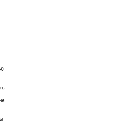
40
ть.
ие
ны