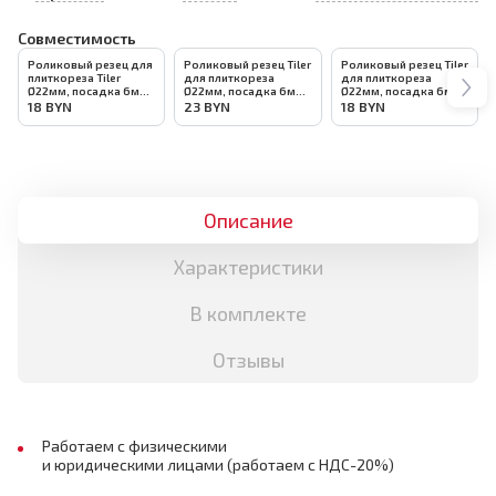
Совместимость
Роликовый резец для
Роликовый резец Tiler
Роликовый резец Tiler
плиткореза Tiler
для плиткореза
для плиткореза
Ø22мм, посадка 6мм,
Ø22мм, посадка 6мм,
Ø22мм, посадка 6мм,
арт.4983
арт.5333
арт.5332
18
BYN
23
BYN
18
BYN
Описание
Характеристики
В комплекте
Отзывы
Работаем с физическими
и юридическими лицами (работаем с НДС-20%)