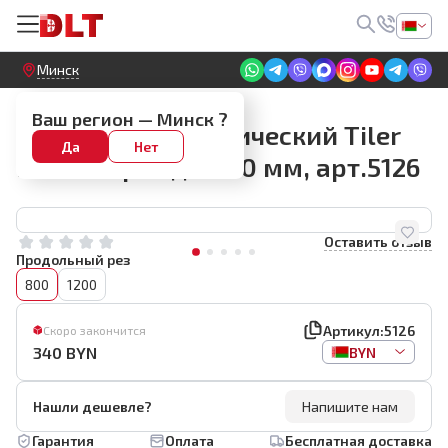
Круглосуточный! Прием заявок на сайте
Минск
Плиткорезы ручные
Ваш регион —
Минск
?
Плиткорез механический Tiler
Да
Нет
RAPTOR рез до 800 мм, арт.5126
Оставить отзыв
Продольный рез
800
1200
Артикул:
5126
Скоро закончится
340
BYN
BYN
Нашли дешевле?
Напишите нам
Гарантия
Оплата
Бесплатная доставка