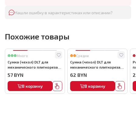
Нашли ошибку в характеристиках или описании?
Похожие товары
Много
Средне
Сумка (чехол) DLT для
Сумка (чехол) DLT для
Р
механического плиткореза
механического плиткореза
п
до 900мм, арт.0863
до 1000мм, арт.0864
6
57
BYN
62
BYN
2
В корзину
В корзину