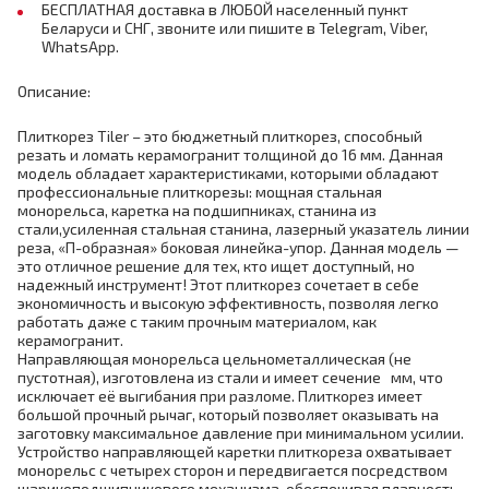
БЕСПЛАТНАЯ доставка в ЛЮБОЙ населенный пункт
Беларуси и СНГ, звоните или пишите в Telegram, Viber,
WhatsApp.
Описание:
Плиткорез Tiler – это бюджетный плиткорез, способный
резать и ломать керамогранит толщиной до 16 мм. Данная
модель обладает характеристиками, которыми обладают
профессиональные плиткорезы: мощная стальная
монорельса, каретка на подшипниках, станина из
стали,усиленная стальная станина, лазерный указатель линии
реза, «П-образная» боковая линейка-упор. Данная модель —
это отличное решение для тех, кто ищет доступный, но
надежный инструмент! Этот плиткорез сочетает в себе
экономичность и высокую эффективность, позволяя легко
работать даже с таким прочным материалом, как
керамогранит.
Направляющая монорельса цельнометаллическая (не
пустотная), изготовлена из стали и имеет сечение мм, что
исключает её выгибания при разломе. Плиткорез имеет
большой прочный рычаг, который позволяет оказывать на
заготовку максимальное давление при минимальном усилии.
Устройство направляющей каретки плиткореза охватывает
монорельс с четырех сторон и передвигается посредством
шарикоподшипникового механизма, обеспечивая плавность