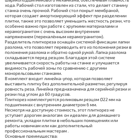
хода. Рабочий стол изготовлен из стали, что делает станину
станка очень прочной. Рабочий стол покрыт мембраной,
которая создает амортизирующий эффект при разделении
плитки, также это позволяет уменьшить жесткость резки, что
особенно важно при работе с хрупкими материалами и
керамогранитом с очень высоким внутренним
напряжением (перекалённым керамогранитом).
Разделитель плиткореза оснащён системой фиксации лапки
разлома, что позволяет переводить его из положения резки в
положения разлома и обратно одной рукой. Лапка разлома
складывается перед резцом. Благодаря этой системе
увеличивается скорость работы на станке и улучшается
видимость рабочей зоны по сравнению с другими
монорельсовыми станками.
В комплект входит линейка-упор, которая позволяет
выставить плитку без дополнительной разметки, регулируя
ровность реза. Линейка предназначена для серийной резки и
резки под углом до 60 градусов.
Плиткорез комплектуются роликовым резцом Ø22 мм на
подшипниках с внутренним диаметром 6 мм.
Несмотря на доступную стоимость, этот плиткорез не
уступает дорогим аналогам: он идеален для домашнего
ремонта, укладки плитки в небольших помещениях или
работы новичкам или как дополнительный
профессиональным мастерам .
Основные преимущества: