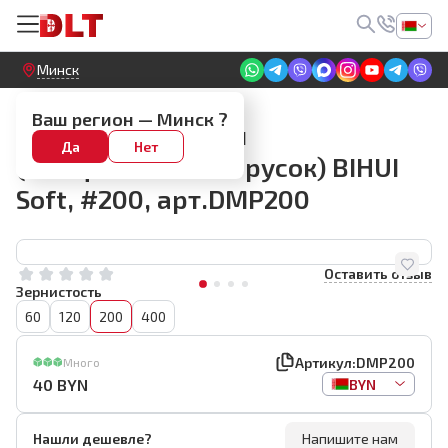
Круглосуточный! Прием заявок на сайте
Минск
Алмазные притиры
Ваш регион —
Минск
?
Притир алмазный
Да
Нет
(шлифовальный брусок) BIHUI
Soft, #200, арт.DMP200
Оставить отзыв
Зернистость
60
120
200
400
Артикул:
DMP200
Много
40
BYN
BYN
Нашли дешевле?
Напишите нам