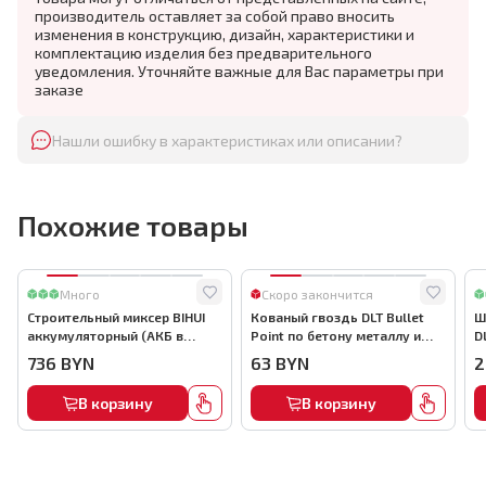
производитель оставляет за собой право вносить
изменения в конструкцию, дизайн, характеристики и
комплектацию изделия без предварительного
уведомления. Уточняйте важные для Вас параметры при
заказе
Нашли ошибку в характеристиках или описании?
Похожие товары
Много
Скоро закончится
Строительный миксер BIHUI
Кованый гвоздь DLT Bullet
Ш
аккумуляторный (АКБ в
Point по бетону металлу и
D
комплекте), арт.MMFB12-2-B
кирпичу,22мм, (1000шт) ,
736
BYN
63
BYN
2
арт.0116
В корзину
В корзину