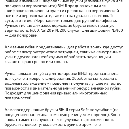
Ручные алмазные шлифовальные бруски (алмазная губка для
полировки керамогранита) BIHUI предназначены для
шлифовки и полировки краёв и срезов как на керамической
плитке и керамограните, так и на натуральных камнях. По
сути, это те же «Черепашки», только для ручной шлифовки.
Ручные гибкие алмазосодержащие бруски имеют разную
зернистость. №60, №120 и №200 служат для шлифовки, №400
— для полировки.
Алмазные губки предназначены для работ в зонах, где доступ
работ с электроустройтвом затруднён, таких как внутренние
углы и другие, где необходимо обработать заусеницы и
сгладить края срезов или сколов.
Ручная алмазная губка для полировки BIHUI предназначена
для сухого и мокрого шлифования. Обработка материала с
водяным охлаждением позволяет получить лучшее качество
поверхности и значительно увеличит ресурс алмазной губки.
Подходят для шлифования кривых или многогранных
поверхностей.
Алмазосодержащие бруски BIHUI серии Soft полугибкие
(по
ощущениям напоминают мягкую резину, чем поролон)
. Зона
захвата имеет выпуклость, что улучшает эргономичность
бруска и снижает утомляемость руки во время его