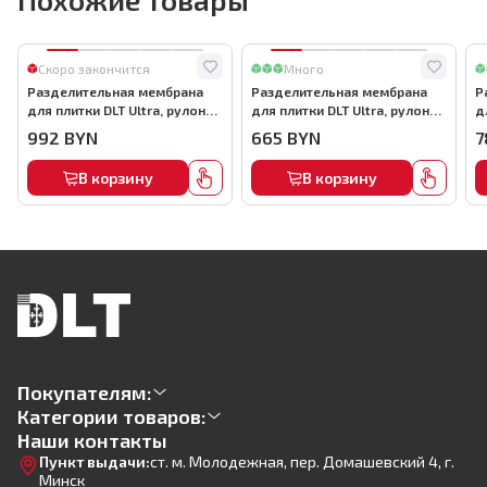
Скоро закончится
Много
Разделительная мембрана
Разделительная мембрана
Р
для плитки DLT Ultra, рулон
для плитки DLT Ultra, рулон
д
1*30 м (30 м²), арт.1600
1*20 м (20 м²), арт.4792
1
992
BYN
665
BYN
7
В корзину
В корзину
Покупателям:
Категории товаров:
Наши контакты
Пункт выдачи:
ст. м. Молодежная, пер. Домашевский 4, г.
Минск