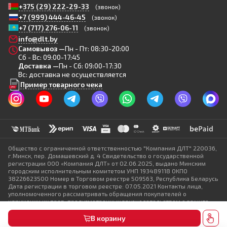
+375 (29) 222-29-33
(звонок)
+7 (999) 444-46-45
(звонок)
+7 (717) 276-06-11
(звонок)
info@dlt.by
Самовывоз —
Пн - Пт: 08:30-20:00
Сб - Вс: 09:00-17:45
Доставка —
Пн - Сб: 09:00-17:30
Вс: доставка не осуществляется
Пример товарного чека
Общество с ограниченной ответственностью "Компания ДЛТ" 220036,
г.Минск, пер. Домашевский д. 4 Свидетельство о государственной
регистрации ООО «Компания ДЛТ» от 02.06.2025, выдано Минским
городским исполнительным комитетом УНП 193489118 ОКПО
38226623500 Номер в Торговом реестре 509563, Республика Беларусь
Дата регистрации в торговом реестре: 07.05.2021 Контакты лица,
уполномоченного рассматривать обращения покупателей о
нарушении их прав, предусмотренных законодательством о защите
прав потребителей: +375 29 2222-933; E-mail: info @ dlt.by Контакты
местных исполнительных и распорядительных органов по месту
В корзину
государственной регистрации ООО «Компания ДЛТ», уполномоченных