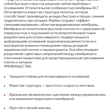
собой быстрое и простое решение любой проблемы с
основанием. Отличительной особенностью мембраны DLT
Ultra является ячеистая структура полотна, которая
способствует производить укладку быстрее и проще, снижая
трудозатраты при укладке. Ячейки создают «эффект
самонивелирования», облегчая выравнивание мембраны.
Мембрана из полиэтилена высокой плотности с шероховатой
поверхностью и подложкой из полипропиленовой ткани
разработана для потрескавшихся, подвергающихся
деформациям оснований, водонепроницаемости пола и
изоляции во влажных помещениях перед укладкой
керамической плитки и керамогранита. Она обеспечивает
разделение сдвиговых напряжений между мембраной и
плиточным покрытием для предотвращения растрескивания
плитки и затирки.
ПРЕИМУЩЕСТВА:
Трещиностойкая для потрескавшихся оснований.
Ячеистая структура — простота и скорость монтажа.
Идеальное механическое сцепление между керамическим
или каменным покрытием и мембраной.
Простой и легкий монтаж.