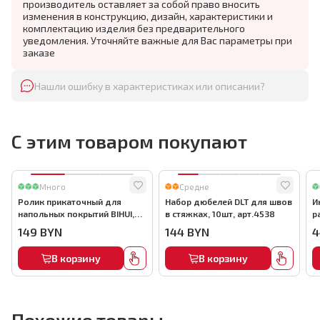
производитель оставляет за собой право вносить
изменения в конструкцию, дизайн, характеристики и
комплектацию изделия без предварительного
уведомления. Уточняйте важные для Вас параметры при
заказе
Нашли ошибку в характеристиках или описании?
С этим товаром покупают
Много
Средне
Ролик прикаточный для
Набор дюбелей DLT для швов
И
напольных покрытий BIHUI,
в стяжках, 10шт, арт.4538
р
арт.FTDPSR
а
149
BYN
144
BYN
4
В корзину
В корзину
Похожие товары