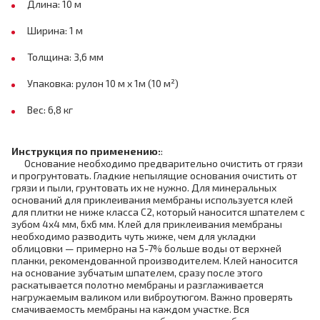
Длина: 10 м
Ширина: 1 м
Толщина: 3,6 мм
Упаковка: рулон 10 м х 1м (10 м²)
Вес: 6,8 кг
Инструкция по применению:
:
Основание необходимо предварительно очистить от грязи
и прогрунтовать. Гладкие непылящие основания очистить от
грязи и пыли, грунтовать их не нужно. Для минеральных
оснований для приклеивания мембраны используется клей
для плитки не ниже класса C2, который наносится шпателем с
зубом 4x4 мм, 6х6 мм. Клей для приклеивания мембраны
необходимо разводить чуть жиже, чем для укладки
облицовки — примерно на 5-7% больше воды от верхней
планки, рекомендованной производителем. Клей наносится
на основание зубчатым шпателем, сразу после этого
раскатывается полотно мембраны и разглаживается
нагружаемым валиком или виброутюгом. Важно проверять
смачиваемость мембраны на каждом участке. Вся