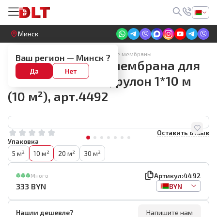
Круглосуточный! Прием заявок на сайте
Минск
Разделительные гидроизоляционные мембраны
Ваш регион —
Минск
?
Разделительная мембрана для
Да
Нет
плитки DLT Ultra, рулон 1*10 м
(10 м²), арт.4492
Оставить отзыв
Упаковка
5 м²
10 м²
20 м²
30 м²
Артикул:
4492
Много
333
BYN
BYN
Нашли дешевле?
Напишите нам