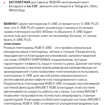
БЕСПЛАТНАЯ
доставка в ЛЮБОЙ населенный пункт
Беларуси и
по СНГ
,
звоните или пищите в Telegram, Viber,
WhatsApp.
ВАЖНО!
Серия плиткорезов X-ONE отличается от X-ONE PLUS
тем, что X-ONE PLUS имеет усиленную станину и если вам
нужен плиткорез на 600-850мм то обычного X-ONE будет
полностью достаточно, а вот если размер больше, то лучше
брать X-ONE PLUS.
описание:
Ручные плиткорезы RUBI X-ONE – это профессиональные
монорельсовые плиткорезы, лёгкие и точные. Разделитель
передвигается благодаря эксклюзивной, запатентованной
системе САМОРЕГУЛИРУЕМЫХ подшипников, которые
гарантируют плавность хода и точность реза. Данная система
подшипников и прочная трапециевидная направляющая из
хромированной стали позволяют плиточникам использовать
плиткорезы X-ONE для частой резки керамогранита и
интенсивной резки кафеля или глазурованного греса.
Разделитель плиткорезов RUBI X-ONE оснащён эксклюзивной
системой фиксации MAGNET RUBI. Благодаря этой системе
увеличивается скорость работы на станке. Система MAGNET
позволяет пользователю полностью оперировать станком
одной рукой. Благодаря особой конструкции системы MAGNET,
плиткорезы RUBI X-ONE отличаются улучшенной видимостью