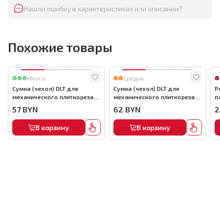
Нашли ошибку в характеристиках или описании?
Похожие товары
Много
Средне
Сумка (чехол) DLT для
Сумка (чехол) DLT для
Р
механического плиткореза
механического плиткореза
п
до 900мм, арт.0863
до 1000мм, арт.0864
6
57
BYN
62
BYN
2
В корзину
В корзину