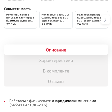
Совместимость
Роликовый резец
Роликовый резец DLT
Роликовый резец
BIHUI для плиткореза
Ø22мм, посадка 5мм,
RUBI Ø22мм, посадка
Ø22мм, посадка 5мм,
серия EXTREME,
5мм, серия EXTREME
арт.TCS-SW
арт.0318
GOLD, арт.01943
27
BYN
22
BYN
24
BYN
Описание
Характеристики
В комплекте
Отзывы
Работаем с физическими и
юридическими
лицами
(работаем с НДС-20%)