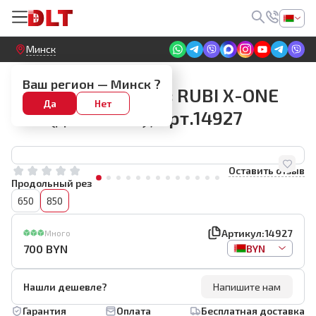
Круглосуточный! Прием заявок на сайте
Минск
Плиткорезы RUBI
Ваш регион —
Минск
?
Ручной плиткорез RUBI X-ONE
Да
Нет
850 (до 850мм), арт.14927
Оставить отзыв
Продольный рез
650
850
Артикул:
14927
Много
700
BYN
BYN
Нашли дешевле?
Напишите нам
Гарантия
Оплата
Бесплатная доставка