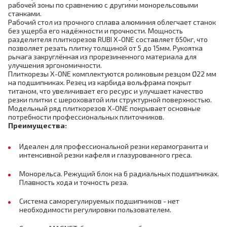
рабочей зоны по сравнению с другими монорельсовыми
станками.
Рабочий стол из прочного сплава алюминия облегчает станок
без ущерба его надёжности и прочности. Мощность
разделителя плиткорезов RUBI X-ONE составляет 650кг, что
позволяет резать плитку толщиной от 5 до 15мм. Рукоятка
рычага закруглённая из прорезиненного материала для
улучшения эргономичности.
Плиткорезы X-ONE комплектуются роликовым резцом Ø22 мм
на подшипниках. Резец из карбида вольфрама покрыт
титаном, что увеличивает его ресурс и улучшает качество
резки плитки с шероховатой или структурной поверхностью.
Модельный ряд плиткорезов X-ONE покрывает основные
потребности профессиональных плиточников.
Преимущества:
Идеален для профессиональной резки керамогранита и
интенсивной резки кафеля и глазурованного греса.
Монорельса. Режущий блок на 6 радиальных подшипниках.
Плавность хода и точность реза.
Система саморегулируемых подшипников - нет
необходимости регулировки пользователем.