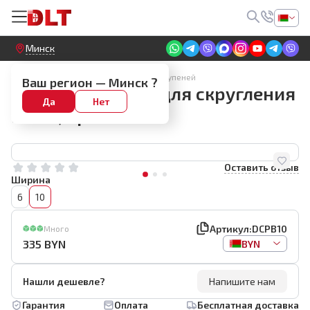
Круглосуточный! Прием заявок на сайте
Минск
Алмазные диски для скругления и ступеней
Ваш регион —
Минск
?
Алмазная фреза для скругления
Да
Нет
BIHUI, арт.DCPB10
Оставить отзыв
Ширина
6
10
Артикул:
DCPB10
Много
335
BYN
BYN
Нашли дешевле?
Напишите нам
Гарантия
Оплата
Бесплатная доставка