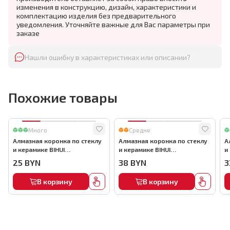
изменения в конструкцию, дизайн, характеристики и
комплектацию изделия без предварительного
уведомления. Уточняйте важные для Вас параметры при
заказе
Нашли ошибку в характеристиках или описании?
Похожие товары
Много
Средне
Алмазная коронка по стеклу
Алмазная коронка по стеклу
А
и керамике BIHUI
и керамике BIHUI
и
(гальваническая алмазная
(гальваническая алмазная
(
25
BYN
38
BYN
3
коронка), 35мм, арт.DBW35
коронка), 55мм, арт.DBW55
к
В корзину
В корзину