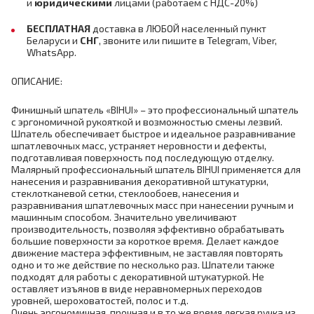
и
юридическими
лицами
(работаем с НДС-20%)
БЕСПЛАТНАЯ
доставка в ЛЮБОЙ населенный пункт
Беларуси и
СНГ
,
звоните или пишите в Telegram, Viber,
WhatsApp.
ОПИСАНИЕ:
Финишный шпатель «BIHUI» – это профессиональный шпатель
с эргономичной рукояткой и возможностью смены лезвий.
Шпатель обеспечивает быстрое и идеальное разравнивание
шпатлевочных масс, устраняет неровности и дефекты,
подготавливая поверхность под последующую отделку.
Малярный профессиональный шпатель BIHUI применяется для
нанесения и разравнивания декоративной штукатурки,
стеклотканевой сетки, стеклообоев, нанесения и
разравнивания шпатлевочных масс при нанесении ручным и
машинным способом. Значительно увеличивают
производительность, позволяя эффективно обрабатывать
большие поверхности за короткое время. Делает каждое
движение мастера эффективным, не заставляя повторять
одно и то же действие по несколько раз. Шпатели также
подходят для работы с декоративной штукатуркой. Не
оставляет изъянов в виде неравномерных переходов
уровней, шероховатостей, полос и т.д.
Очень эргономичная, прочная и в то же время легкая ручка из