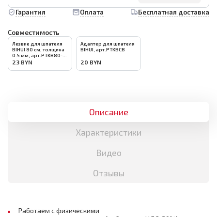
Гарантия
Оплата
Бесплатная доставка
Совместимость
Лезвие для шпателя
Адаптер для шпателя
BIHUI 80 см, толщина
BIHUI, арт.PTKBCB
0.5 мм, арт.PTKB80-
SB
23
BYN
20
BYN
Описание
Характеристики
Видео
Отзывы
Работаем с физическими