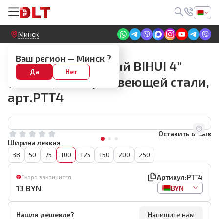
Круглосуточный! Прием заявок на сайте
Минск
Малярные шпателя
Ваш регион —
Минск
?
Шпатель малярный BIHUI 4"
Да
Нет
(100мм) из нержавеющей стали,
арт.PTT4
Оставить отзыв
Ширина лезвия
38
50
75
100
125
150
200
250
Артикул:
PTT4
Скоро закончится
13
BYN
BYN
Нашли дешевле?
Напишите нам