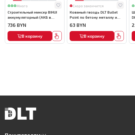
Много
Скоро закончится
Строительный миксер BIHUI
Кованый гвоздь DLT Bullet
Ш
аккумуляторный (АКБ в
Point по бетону металлу и
D
комплекте), арт.MMFB12-2-B
кирпичу,22мм, (1000шт) ,
736
BYN
63
BYN
2
арт.0116
В корзину
В корзину