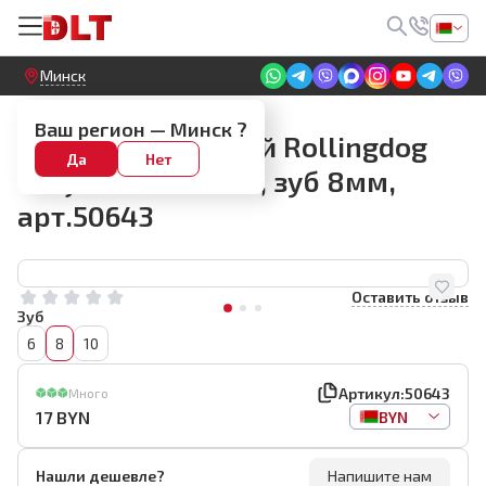
Круглосуточный! Прием заявок на сайте
Минск
Зубчатые шпатели (гребенки)
Ваш регион —
Минск
?
Шпатель зубчатый Rollingdog
Да
Нет
Greyhound 100мм, зуб 8мм,
арт.50643
Оставить отзыв
Зуб
6
8
10
Артикул:
50643
Много
17
BYN
BYN
Нашли дешевле?
Напишите нам