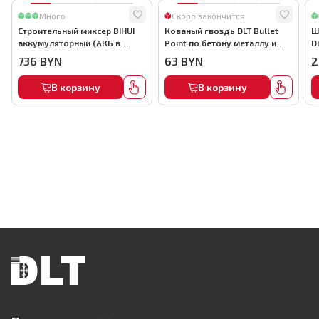
Много
Скоро закончится
Строительный миксер BIHUI
Кованый гвоздь DLT Bullet
Ш
аккумуляторный (АКБ в
Point по бетону металлу и
D
комплекте), арт.MMFB12-2-B
кирпичу,22мм, (1000шт) ,
736
BYN
63
BYN
2
арт.0116
В корзину
В корзину