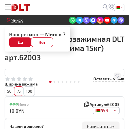
Круглосуточный! Прием заявок на сайте
Минск
Быстрозажимные струбцины
Ваш регион —
Минск
?
Струбцина быстрозажимная DLT
Да
Нет
75мм (усилие зажима 15кг)
арт.62003
Оставить отзыв
Ширина зажима
50
75
100
Артикул:
62003
Много
18
BYN
BYN
Нашли дешевле?
Напишите нам