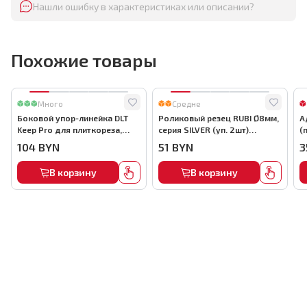
Нашли ошибку в характеристиках или описании?
Похожие товары
Много
Средне
Боковой упор-линейка DLT
Роликовый резец RUBI Ø8мм,
А
Keep Pro для плиткореза,
серия SILVER (уп. 2шт)
(
арт.0130
арт.01955
а
104
BYN
51
BYN
3
В корзину
В корзину