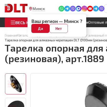
Тарелка опорная для алмазных черепашек DL
арт.1889
Минск
Много
Артикул:
1889
Ваш регион —
Минск
?
ВЕСЬ КАТАЛОГ
Акции
Оптовые 
Да
Нет
Главная
Каталог
Инструмент для укладки плитки
Круг алмазный 
Тарелка опорная для алмазных черепашек DLT Ø100мм (резинова
Тарелка опорная для
(резиновая), арт.1889