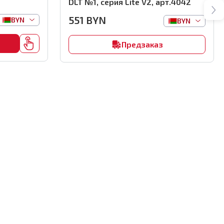
DLT №1, серия Lite V2, арт.4042
551
BYN
BYN
BYN
Предзаказ