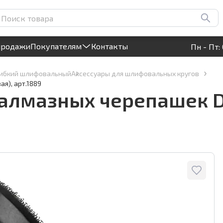
T Ø100мм (резиновая),
Круглосуточный! Прием заявок на сайте
продажи
Покупателям
Контакты
Пн - Пт: 
гибкий шлифовальный
Аксессуары для шлифовальных кругов
я), арт.1889
 алмазных черепашек 