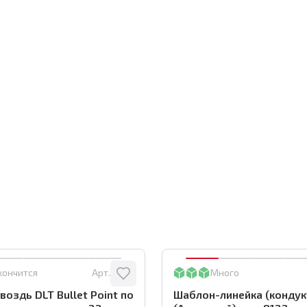
кончится
Арт.:
0116
Много
воздь DLT Bullet Point по
Шаблон-линейка (кондук