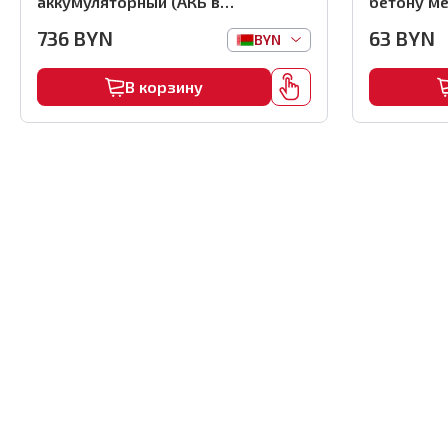
аккумуляторный (АКБ в
бетону ме
комплекте), арт.MMFB12-2-B
(1000шт) ,
736
BYN
63
BYN
BYN
В корзину