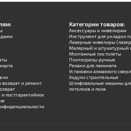
лям:
Категории товаров:
ы
Аксессуары к нивелирам
одажи
Инструмент для укладки п
Лазерные нивелиры (лазер
Малярный и штукатурный 
Монтажные пистолеты
аты
Плиткорезы ручные
карта
Резаки для ламината
Установки алмазного свер
ели
Ходули строительные
а возврат и ремонт
Шлифовальные машины для
возврат
потолков и пола
 и постгарантийное
ие
онфиденциальности