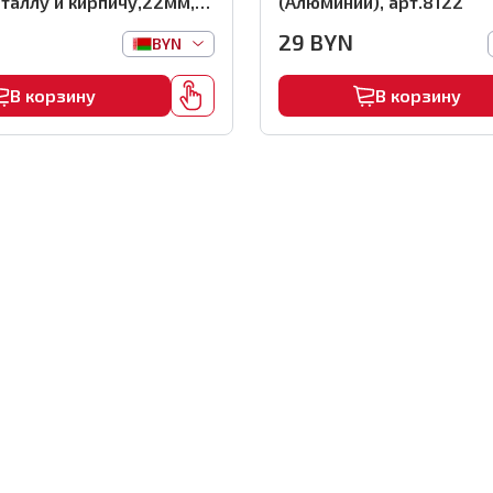
таллу и кирпичу,22мм,
(Алюминий), арт.8122
 арт.0116
29
BYN
BYN
В корзину
В корзину