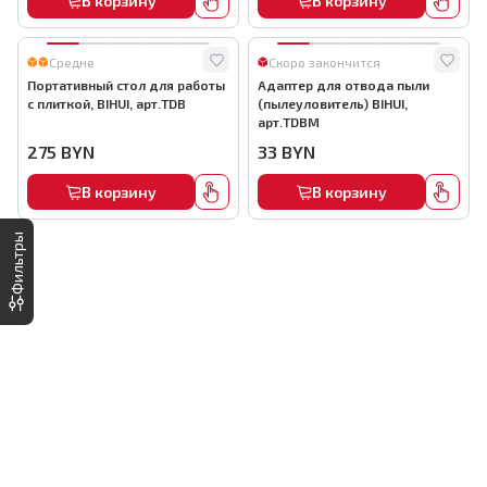
В корзину
В корзину
Средне
Скоро закончится
Портативный стол для работы
Адаптер для отвода пыли
с плиткой, BIHUI, арт.TDB
(пылеуловитель) BIHUI,
арт.TDBM
275
BYN
33
BYN
В корзину
В корзину
Фильтры