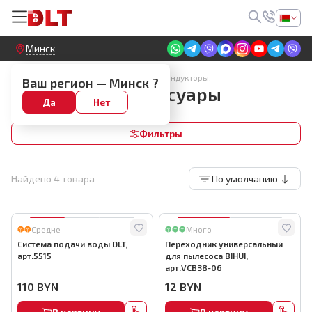
Круглосуточный! Прием заявок на сайте
Минск
Кожухи для УШМ. Пылеуловители. Кондукторы.
Ваш регион —
Минск
?
Адаптеры и аксессуары
Да
Нет
Фильтры
Найдено
4
товара
По умолчанию
Средне
Много
Система подачи воды DLT,
Переходник универсальный
арт.5515
для пылесоса BIHUI,
арт.VCB38-06
110
BYN
12
BYN