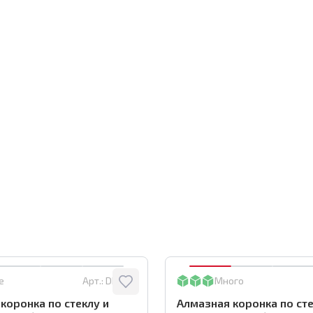
е
Арт.:
DBW55
Много
коронка по стеклу и
Алмазная коронка по сте