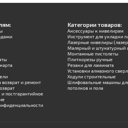
лям:
Категории товаров:
ы
Аксессуары к нивелирам
одажи
Инструмент для укладки п
Лазерные нивелиры (лазер
Малярный и штукатурный 
Монтажные пистолеты
аты
Плиткорезы ручные
карта
Резаки для ламината
Установки алмазного свер
ели
Ходули строительные
а возврат и ремонт
Шлифовальные машины для
возврат
потолков и пола
 и постгарантийное
ие
онфиденциальности