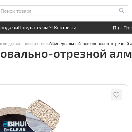
ный диск BIHUI, 180мм,
Круглосуточный! Прием заявок на сайте
продажи
Покупателям
Контакты
Пн - Пт: 
ски для мозаики и стекла
Универсальный шлифовально-отрезной ал
вально-отрезной алма