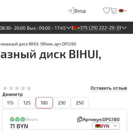
71
BYN
В корзину
Вход
+375 (29) 222-29-33
08:30- 20:00 Вых.: 09:00 - 17:45
мазный диск BIHUI, 180мм, арт.DPG180
зный диск BIHUI,
Оставить отзыв
Диаметр
115
125
180
230
250
Артикул:
DPG180
Много
71
BYN
BYN