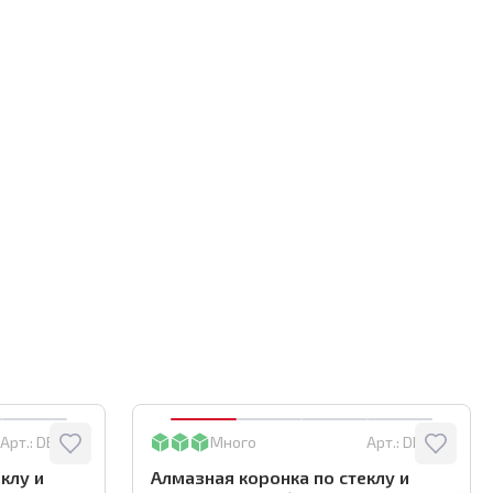
Арт.:
DBW45
Много
Арт.:
DBW25
клу и
Алмазная коронка по стеклу и