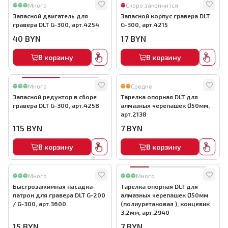
Много
Скоро закончится
Запасной двигатель для
Запасной корпус гравера DLT
гравера DLT G-300, арт.4254
G-300, арт.4215
40
BYN
17
BYN
В корзину
В корзину
Много
Средне
Запасной редуктор в сборе
Тарелка опорная DLT для
гравера DLT G-300, арт.4258
алмазных черепашек Ø50мм,
арт.2138
115
BYN
7
BYN
В корзину
В корзину
Много
Много
Быстрозажимная насадка-
Тарелка опорная DLT для
патрон для гравера DLT G-200
алмазных черепашек Ø50мм
/ G-300, арт.3600
(полиуретановая ), концевик
3,2мм, арт.2940
15
BYN
7
BYN