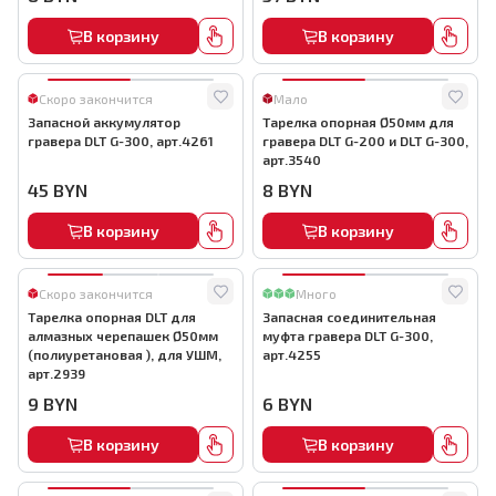
В корзину
В корзину
Скоро закончится
Мало
Запасной аккумулятор
Тарелка опорная Ø50мм для
гравера DLT G-300, арт.4261
гравера DLT G-200 и DLT G-300,
арт.3540
45
BYN
8
BYN
В корзину
В корзину
Скоро закончится
Много
Тарелка опорная DLT для
Запасная соединительная
алмазных черепашек Ø50мм
муфта гравера DLT G-300,
(полиуретановая ), для УШМ,
арт.4255
арт.2939
9
BYN
6
BYN
В корзину
В корзину