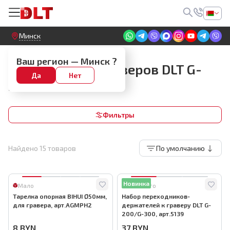
Круглосуточный! Прием заявок на сайте
Минск
Запчасти для граверов
Ваш регион —
Минск
?
Запчасти для граверов DLT G-
Да
Нет
300
Фильтры
Найдено
15
товаров
По умолчанию
Новинка
Мало
Много
Тарелка опорная BIHUI Ø50мм,
Набор переходников-
для гравера, арт.AGMPH2
держателей к граверу DLT G-
200/G-300, арт.5139
8
BYN
37
BYN