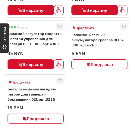
В корзину
В корзину
Много
Предзаказ
Фильтры
Запасной регулятор скорости
Запасной клемник
с платой управления для
аккумулятора гравера DLT G-
гравера DLT G-300, арт.4308
300, арт.4260
35
BYN
6
BYN
В корзину
Предзаказ
Предзаказ
Быстрозажимная насадка-
патрон для гравера и
бормашинки DLT, арт.3226
15
BYN
Предзаказ