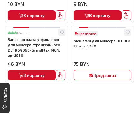
10
BYN
9
BYN
В корзину
В корзину
Много
Предзаказ
Запасная плата управления
Мешалки для миксера DLT HEX
для миксера строительного
13, арт.0280
DLT R6406C/GrandFlex М64,
арт.1980
46
BYN
75
BYN
В корзину
Предзаказ
Фильтры