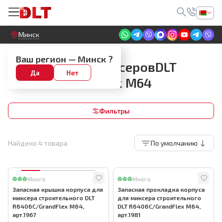
Круглосуточный! Прием заявок на сайте
Минск
Запчасти для миксеров
Ваш регион —
Минск
?
Запчасти для миксеровDLT
Да
Нет
R6406C/GrandFlex М64
Фильтры
Найдено
4
товара
По умолчанию
Много
Много
Запасная крышка корпуса для
Запасная прокладка корпуса
миксера строительного DLT
для миксера строительного
R6406C/GrandFlex М64,
DLT R6406C/GrandFlex М64,
арт.1967
арт.1981