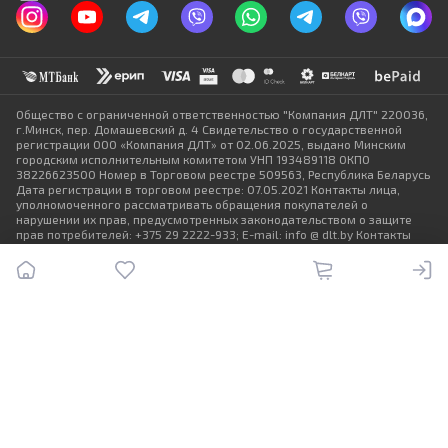
Общество с ограниченной ответственностью "Компания ДЛТ" 220036,
г.Минск, пер. Домашевский д. 4 Свидетельство о государственной
регистрации ООО «Компания ДЛТ» от 02.06.2025, выдано Минским
городским исполнительным комитетом УНП 193489118 ОКПО
38226623500 Номер в Торговом реестре 509563, Республика Беларусь
Дата регистрации в торговом реестре: 07.05.2021 Контакты лица,
уполномоченного рассматривать обращения покупателей о
нарушении их прав, предусмотренных законодательством о защите
прав потребителей: +375 29 2222-933; E-mail: info @ dlt.by Контакты
местных исполнительных и распорядительных органов по месту
государственной регистрации ООО «Компания ДЛТ», уполномоченных
рассматривать обращения покупателей: +375 17 368-80-49
© DLT 2025. Все права защищены
Политика конфиденциальности
Выбор настроек Cookie
Разработка сайта — SLAM