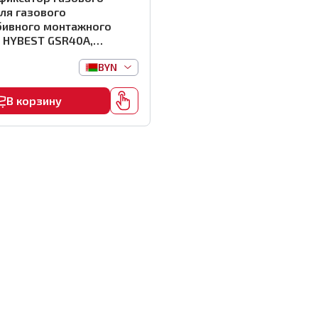
ля газового
бивного монтажного
 HYBEST GSR40A,
BYN
В корзину