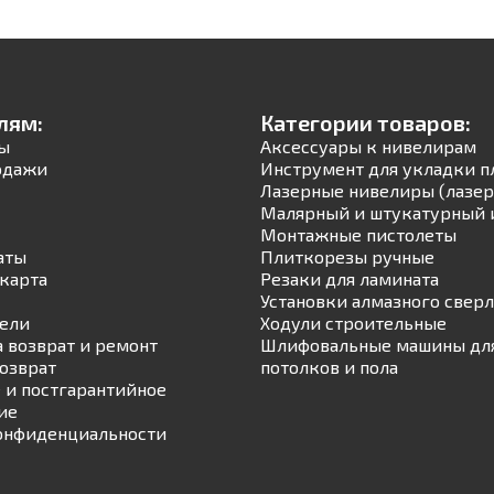
лям:
Категории товаров:
ы
Аксессуары к нивелирам
одажи
Инструмент для укладки п
Лазерные нивелиры (лазер
Малярный и штукатурный 
Монтажные пистолеты
аты
Плиткорезы ручные
карта
Резаки для ламината
Установки алмазного свер
ели
Ходули строительные
а возврат и ремонт
Шлифовальные машины для
возврат
потолков и пола
 и постгарантийное
ие
онфиденциальности