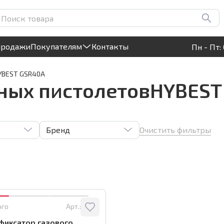
Круглосуточный! Прием заявок на сайте
продажи
Покупателям
Контакты
Пн - Пт: 
YBEST GSR40A
ных пистолетовHYBEST
Очистить фильтры
Бренд
ого
Арт.:
2705
фиксатор газового