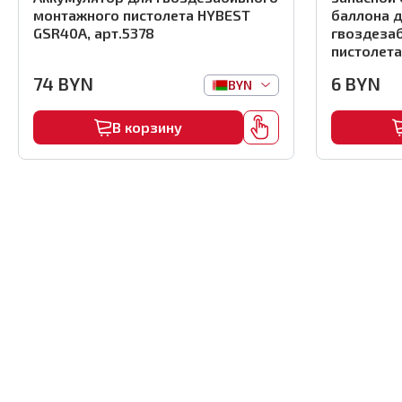
монтажного пистолета HYBEST
баллона д
GSR40A, арт.5378
гвоздеза
пистолета
арт.2705
74
BYN
6
BYN
BYN
В корзину