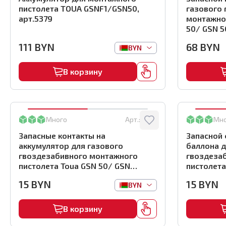
пистолета TOUA GSNF1/GSN50,
газового
арт.5379
монтажног
50/ GSN 5
111
BYN
68
BYN
BYN
В корзину
Много
Арт.:
2707
Мн
Запасные контакты на
Запасной 
аккумулятор для газового
баллона д
гвоздезабивного монтажного
гвоздеза
пистолета Toua GSN 50/ GSN
пистолета
50C/GSN F1, арт.2707
50C/GSN F
15
BYN
15
BYN
BYN
В корзину