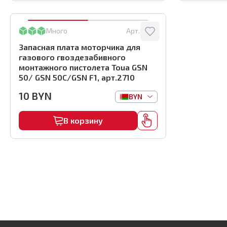
Много
Арт.:
2710
Запасная плата моторчика для
газового гвоздезабивного
монтажного пистолета Toua GSN
50/ GSN 50C/GSN F1, арт.2710
10
BYN
BYN
В корзину