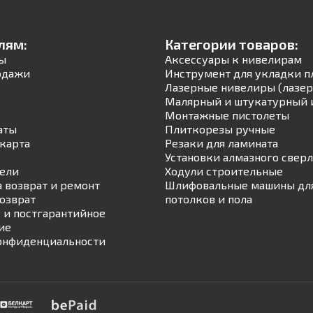
лям:
Категории товаров:
ы
Аксессуары к нивелирам
одажи
Инструмент для укладки п
Лазерные нивелиры (лазер
Малярный и штукатурный 
Монтажные пистолеты
аты
Плиткорезы ручные
карта
Резаки для ламината
Установки алмазного свер
ели
Ходули строительные
а возврат и ремонт
Шлифовальные машины для
возврат
потолков и пола
 и постгарантийное
ие
онфиденциальности