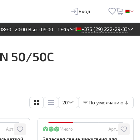
Вход
+375 (29) 222-29-33
08:30- 20:00 Вых.: 09:00 - 17:45
N 50/50C
20
По умолчанию
Арт.:
2711
Много
Арт.:
2709
ыльчаткой
Запасная свеча зажигания для