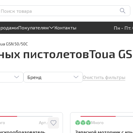
Круглосуточный! Прием заявок на сайте
продажи
Покупателям
Контакты
Пн - Пт: 
oua GSN 50/50C
ных пистолетовToua GS
Очистить фильтры
Бренд
ого
Арт.:
2706
Много
 искрообразователь
Запасной моторчик с кр