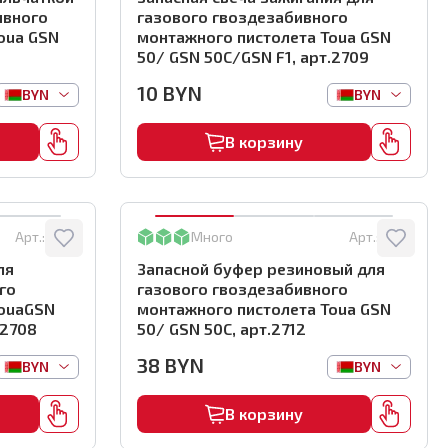
ивного
газового гвоздезабивного
oua GSN
монтажного пистолета Toua GSN
50/ GSN 50C/GSN F1, арт.2709
10
BYN
BYN
BYN
В корзину
Арт.:
2708
Много
Арт.:
2712
ля
Запасной буфер резиновый для
го
газового гвоздезабивного
TouaGSN
монтажного пистолета Toua GSN
.2708
50/ GSN 50C, арт.2712
38
BYN
BYN
BYN
В корзину