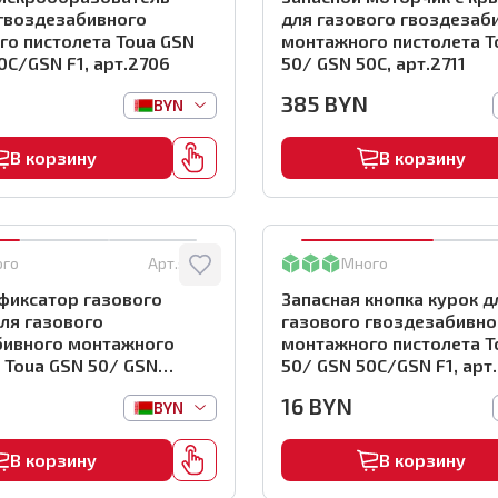
 гвоздезабивного
для газового гвоздезаб
о пистолета Toua GSN
монтажного пистолета T
0C/GSN F1, арт.2706
50/ GSN 50C, арт.2711
385
BYN
BYN
В корзину
В корзину
ого
Арт.:
2713
Много
фиксатор газового
Запасная кнопка курок д
ля газового
газового гвоздезабивно
бивного монтажного
монтажного пистолета 
 Toua GSN 50/ GSN
50/ GSN 50C/GSN F1, арт
1, арт.2713
16
BYN
BYN
В корзину
В корзину