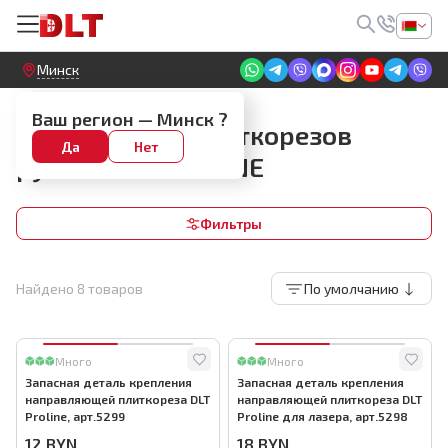
Круглосуточный! Прием заявок на сайте
Минск
Запчасти для плиткорезов ручных
Ваш регион —
Минск
?
Запчасти для плиткорезов
Да
Нет
ручныхDLT PROLINE
Фильтры
Найдено
8
товаров
По умолчанию
Много
Много
Запасная деталь крепления
Запасная деталь крепления
направляющей плиткореза DLT
направляющей плиткореза DLT
Proline, арт.5299
Proline для лазера, арт.5298
12
BYN
18
BYN