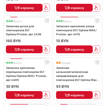
В корзину
В корзину
Много
Много
Запасная ручка для
Запасное крепление упора
плиткорезов DLT
плиткореза DLT Optima MAX/
Optima/Proline, арт.2438
Proline, арт.4470
160
BYN
10
BYN
В корзину
В корзину
Много
Средне
Запасное крепление
Запасная
перемычки плиткореза DLT
цельнометаллическая
Optima/Optima MAX/ Proline,
направляющая для
арт.4469
плиткорезов DLT Optima Max-
1200, арт.4466
30
BYN
93
BYN
В корзину
В корзину