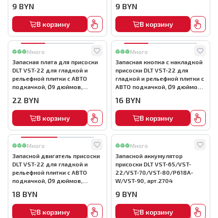
АВТО подкачкой, Ø9 дюймов,
дюймов, арт.4275
9
BYN
9
BYN
арт.4274
В корзину
В корзину
Много
Много
Запасная плата для присоски
Запасная кнопка с накладкой
DLT VST-22 для гладкой и
присоски DLT VST-22 для
рельефной плитки с АВТО
гладкой и рельефной плитки с
подкачкой, Ø9 дюймов,
АВТО подкачкой, Ø9 дюймов,
арт.4278
арт. 4277
22
BYN
16
BYN
В корзину
В корзину
Много
Много
Запасной двигатель присоски
Запасной аккумулятор
DLT VST-22 для гладкой и
присоски DLT VST-65/VST-
рельефной плитки с АВТО
22/VST-70/VST-80/P618A-
подкачкой, Ø9 дюймов,
W/VST-90, арт.2704
арт.4276
18
BYN
9
BYN
В корзину
В корзину