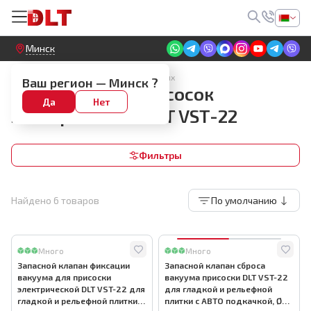
Круглосуточный! Прием заявок на сайте
Минск
Запчасти для присосок электрических
Ваш регион —
Минск
?
Запчасти для присосок
Да
Нет
электрических DLT VST-22
Фильтры
Найдено
6
товаров
По умолчанию
Много
Много
Запасной клапан фиксации
Запасной клапан сброса
вакуума для присоски
вакуума присоски DLT VST-22
электрической DLT VST-22 для
для гладкой и рельефной
гладкой и рельефной плитки с
плитки с АВТО подкачкой, Ø9