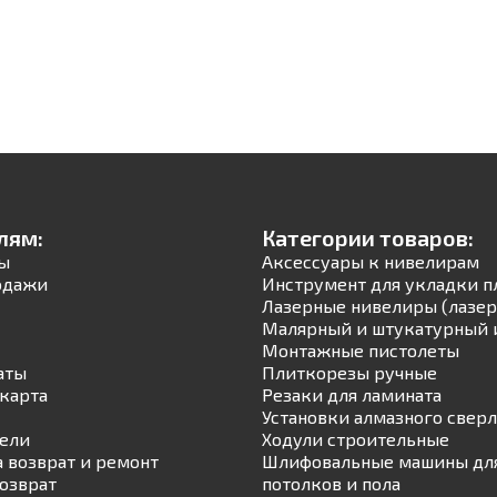
лям:
Категории товаров:
ы
Аксессуары к нивелирам
одажи
Инструмент для укладки п
Лазерные нивелиры (лазер
Малярный и штукатурный 
Монтажные пистолеты
аты
Плиткорезы ручные
карта
Резаки для ламината
Установки алмазного свер
ели
Ходули строительные
а возврат и ремонт
Шлифовальные машины для
возврат
потолков и пола