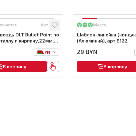
кончится
Арт.:
0116
Много
воздь DLT Bullet Point по
Шаблон-линейка (кондук
таллу и кирпичу,22мм,
(Алюминий), арт.8122
 арт.0116
29
BYN
BYN
В корзину
В корзину