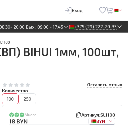
18
BYN
В корзину
Вход
+375 (29) 222-29-33
08:30- 20:00 Вых.: 09:00 - 17:45
SL1100
П) BIHUI 1мм, 100шт,
Оставить отзыв
Количество
100
250
Артикул:
SL1100
Много
18
BYN
BYN