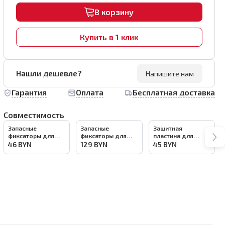
В корзину
Купить в 1 клик
Нашли дешевле?
Напишите нам
Гарантия
Оплата
Бесплатная доставка
Совместимость
Запасные
Запасные
Защитная
фиксаторы для
фиксаторы для
пластина для
системы
системы
системы
46
BYN
129
BYN
45
BYN
выравнивания
выравнивания
выравнивания
плитки (СВП) BIHUI
плитки (СВП) BIHUI
плитки (СВП) BIHUI
100шт, арт.SLC100
250шт, арт.SLC250
100шт, арт.SLW100