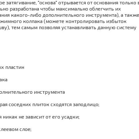
 затягивание, "основа" отрывается от основания только 
ьно разработана чтобы максимально облегчить их
ания какого-либо дополнительного инструмента), а такж
ижимного колпака (можете контролировать избыток
ву), тем самым позволяя устанавливать данную систему
х пластин
ака
полнительного инструмента
ая соседних плиток сходятся заподлицо;
никак не зависит от его усадки;
леевом слое;