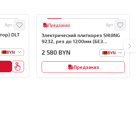
Арт.:
8122
Арт.:
0761
Предзаказ
тор) DLT
Электрический плиткорез SHIJING
9232, рез до 1200мм (БЕЗ
автоматики), арт.0761
2 580
BYN
BYN
BYN
Предзаказ