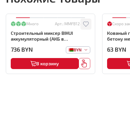
Много
Арт.:
MMFB12-2-BC
Скоро за
Строительный миксер BIHUI
Кованый г
аккумуляторный (АКБ в
бетону ме
комплекте), арт.MMFB12-2-B
(1000шт) ,
736
BYN
63
BYN
BYN
В корзину