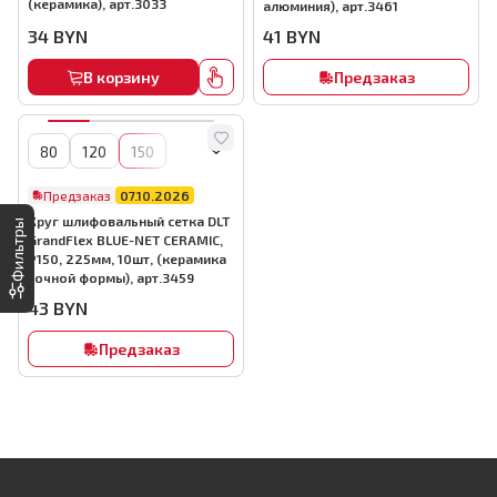
(керамика), арт.3033
алюминия), арт.3461
34
BYN
41
BYN
В корзину
Предзаказ
80
120
150
180
220
240
400
Предзаказ
07.10.2026
Круг шлифовальный сетка DLT
Фильтры
GrandFlex BLUE-NET CERAMIC,
P150, 225мм, 10шт, (керамика
точной формы), арт.3459
43
BYN
Предзаказ