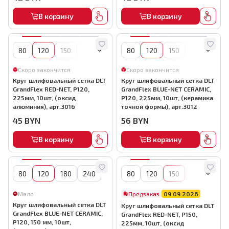
В корзину
В корзину
80
120
150
180
220
80
240
120
400
150
180
220
Скоро закончится
Скоро закончится
Круг шлифовальный сетка DLT
Круг шлифовальный сетка DLT
GrandFlex RED-NET, P120,
GrandFlex BLUE-NET CERAMIC,
225мм, 10шт, (оксид
P120, 225мм, 10шт, (керамика
алюминия), арт.3016
точной формы), арт.3012
45
BYN
56
BYN
В корзину
В корзину
80
120
180
240
80
120
150
180
220
Мало
Предзаказ
09.09.2026
Круг шлифовальный сетка DLT
Круг шлифовальный сетка DLT
GrandFlex BLUE-NET CERAMIC,
GrandFlex RED-NET, P150,
P120, 150 мм, 10шт,
225мм, 10шт, (оксид