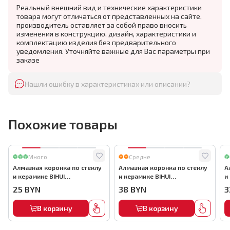
Реальный внешний вид и технические характеристики
товара могут отличаться от представленных на сайте,
производитель оставляет за собой право вносить
изменения в конструкцию, дизайн, характеристики и
комплектацию изделия без предварительного
уведомления. Уточняйте важные для Вас параметры при
заказе
Нашли ошибку в характеристиках или описании?
Похожие товары
Много
Средне
Алмазная коронка по стеклу
Алмазная коронка по стеклу
А
и керамике BIHUI
и керамике BIHUI
и
(гальваническая алмазная
(гальваническая алмазная
(
25
BYN
38
BYN
3
коронка), 35мм, арт.DBW35
коронка), 55мм, арт.DBW55
к
В корзину
В корзину