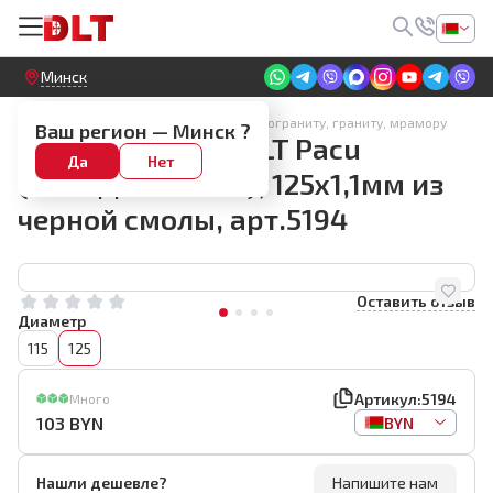
Круглосуточный! Прием заявок на сайте
Минск
Алмазные диски по керамике, керамограниту, граниту, мрамору
Ваш регион —
Минск
?
Алмазный диск DLT Pacu
Да
Нет
(ЗАВОДСКОЙ РЕЗ), 125x1,1мм из
черной смолы, арт.5194
Оставить отзыв
Диаметр
115
125
Артикул:
5194
Много
103
BYN
BYN
Нашли дешевле?
Напишите нам