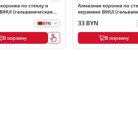
коронка по стеклу и
Алмазная коронка по сте
BIHUI (гальваническая
керамике BIHUI (гальван
коронка), 55мм,
алмазная коронка), 45м
33
BYN
BYN
5
арт.DBW45
В корзину
В корзину