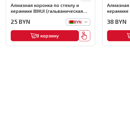
Алмазная коронка по стеклу и
Алмазная 
керамике BIHUI (гальваническая
керамике 
алмазная коронка), 35мм,
алмазная 
25
BYN
38
BYN
BYN
арт.DBW35
арт.DBW5
В корзину