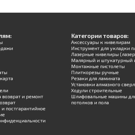
лям:
Категории товаров:
ы
Аксессуары к нивелирам
одажи
Инструмент для укладки п
Лазерные нивелиры (лазер
Малярный и штукатурный 
Монтажные пистолеты
аты
Плиткорезы ручные
карта
Резаки для ламината
Установки алмазного свер
ели
Ходули строительные
а возврат и ремонт
Шлифовальные машины для
возврат
потолков и пола
 и постгарантийное
ие
онфиденциальности