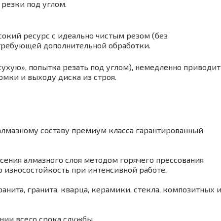
 резки под углом.
сокий ресурс с идеально чистым резом (без
 требующей дополнительной обработки.
ухую», попытка резать под углом), немедленно приводит
ки и выходу диска из строя.
алмазному составу премиум класса гарантированный
есения алмазного слоя методом горячего прессования
 износостойкость при интенсивной работе.
анита, гранита, кварца, керамики, стекла, композитных 
нии всего срока службы.