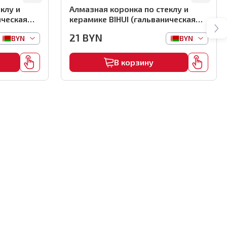
клу и
Алмазная коронка по стеклу и
ическая
керамике BIHUI (гальваническая
м,
алмазная коронка), 25мм,
21
BYN
BYN
BYN
арт.DBW25
В корзину