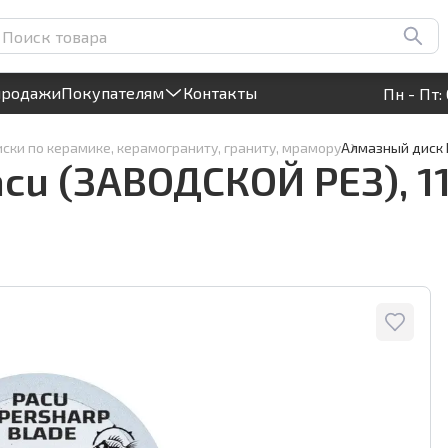
5x1,1мм из черной смолы,
Круглосуточный! Прием заявок на сайте
продажи
Покупателям
Контакты
Пн - Пт: 
ски по керамике, керамограниту, граниту, мрамору
Алмазный диск D
cu (ЗАВОДСКОЙ РЕЗ), 11