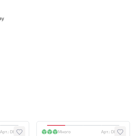
зу
Арт.:
DBW45
Много
Арт.:
DBW25