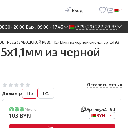
103
BYN
В корзину
Вход
+375 (29) 222-29-33
08:30- 20:00 Вых.: 09:00 - 17:45
LT Pacu (ЗАВОДСКОЙ РЕЗ), 115x1,1мм из черной смолы, арт.5193
5x1,1мм из черной
Оставить отзыв
Диаметр
115
125
Артикул:
5193
Много
103
BYN
BYN