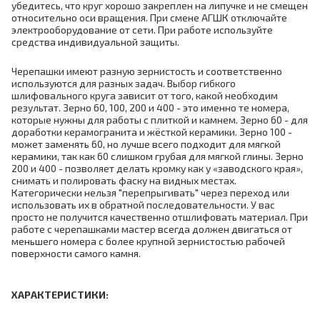
убедитесь, что круг хорошо закреплен на липучке и не смещен
относительно оси вращения. При смене АГШК отключайте
электрооборудование от сети. При работе используйте
средства индивидуальной защиты.
Черепашки имеют разную зернистость и соответственно
используются для разных задач. Выбор гибкого
шлифовального круга зависит от того, какой необходим
результат. Зерно 60, 100, 200 и 400 - это именно те номера,
которые нужны для работы с плиткой и камнем. Зерно 60 - для
доработки керамогранита и жёсткой керамики. Зерно 100 -
может заменять 60, но лучше всего подходит для мягкой
керамики, так как 60 слишком грубая для мягкой глины. Зерно
200 и 400 - позволяет делать кромку как у «заводского края»,
снимать и полировать фаску на видных местах.
Категорически нельзя "перепрыгивать" через переход или
использовать их в обратной последовательности. У вас
просто не получится качественно отшлифовать материал. При
работе с черепашками мастер всегда должен двигаться от
меньшего номера с более крупной зернистостью рабочей
поверхности самого камня.
ХАРАКТЕРИСТИКИ: