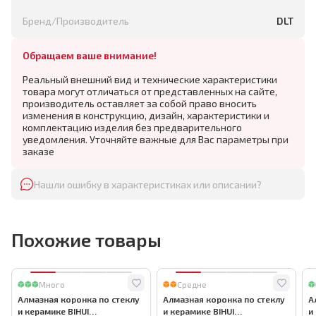
Бренд/Производитель
DLT
Обращаем ваше внимание!
Реальный внешний вид и технические характеристики
товара могут отличаться от представленных на сайте,
производитель оставляет за собой право вносить
изменения в конструкцию, дизайн, характеристики и
комплектацию изделия без предварительного
уведомления. Уточняйте важные для Вас параметры при
заказе
Нашли ошибку в характеристиках или описании?
Похожие товары
Много
Средне
Алмазная коронка по стеклу
Алмазная коронка по стеклу
А
и керамике BIHUI
и керамике BIHUI
и