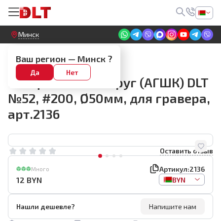
Круглосуточный! Прием заявок на сайте
Минск
Алмазные диски для гравера
Ваш регион —
Минск
?
Алмазный гибкий
Да
Нет
шлифовальный круг (АГШК) DLT
№52, #200, Ø50мм, для гравера,
арт.2136
Оставить отзыв
Артикул:
2136
Много
12
BYN
BYN
Нашли дешевле?
Напишите нам