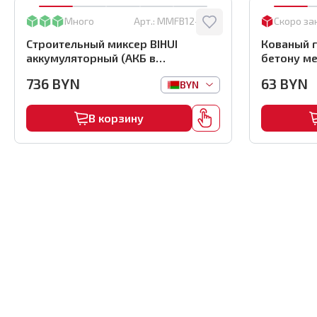
Много
Арт.:
MMFB12-2-BC
Скоро за
Строительный миксер BIHUI
Кованый г
аккумуляторный (АКБ в
бетону ме
комплекте), арт.MMFB12-2-B
(1000шт) ,
736
BYN
63
BYN
BYN
В корзину