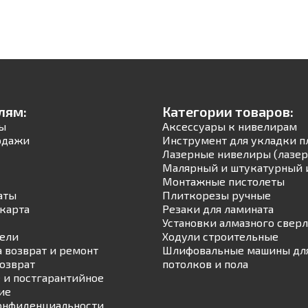
лям:
Категории товаров:
ы
Аксессуары к нивелирам
одажи
Инструмент для укладки п
Лазерные нивелиры (лазер
Малярный и штукатурный 
Монтажные пистолеты
аты
Плиткорезы ручные
карта
Резаки для ламината
Установки алмазного свер
ели
Ходули строительные
а возврат и ремонт
Шлифовальные машины для
возврат
потолков и пола
 и постгарантийное
ие
онфиденциальности