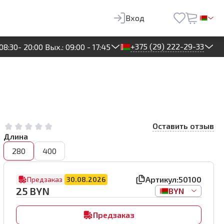
25
BYN
Предзаказ
Вход
+375 (29) 222-29-33
08:30- 20:00 Вых.: 09:00 - 17:45
Оставить отзыв
Длина
280
400
Артикул:
50100
Предзаказ
30.08.2026
25
BYN
BYN
Предзаказ