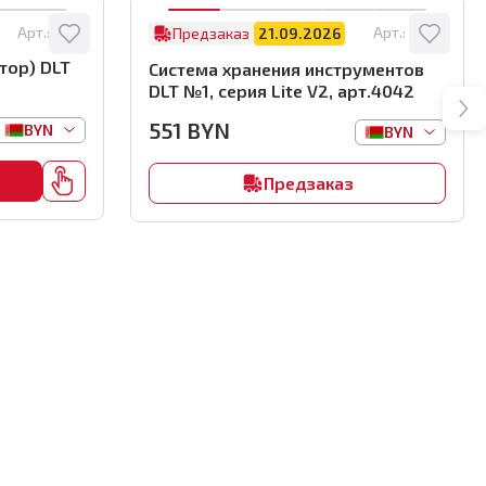
Арт.:
8122
Арт.:
4042
Предзаказ
21.09.2026
тор) DLT
Система хранения инструментов
DLT №1, серия Lite V2, арт.4042
551
BYN
BYN
BYN
Предзаказ