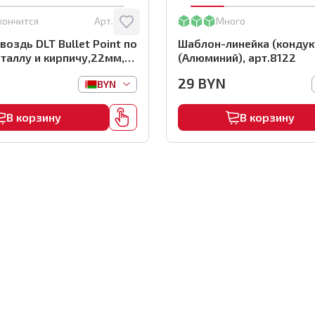
кончится
Арт.:
0116
Много
воздь DLT Bullet Point по
Шаблон-линейка (кондук
таллу и кирпичу,22мм,
(Алюминий), арт.8122
 арт.0116
29
BYN
BYN
В корзину
В корзину