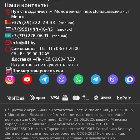
Наши контакты
Пункт выдачи:
ст. м. Молодежная, пер. Домашевский 4, г.
Минск
+375 (29) 222-29-33
(звонок)
+7 (999) 444-46-45
(звонок)
+7 (717) 276-06-11
(звонок)
info@dlt.by
Самовывоз —
Пн - Пт: 08:30-20:00
Сб - Вс: 09:00-17:45
Доставка —
Пн - Сб: 09:00-17:30
Вс: доставка не осуществляется
Пример товарного чека
Общество с ограниченной ответственностью "Компания ДЛТ" 220036,
г.Минск, пер. Домашевский д. 4 Свидетельство о государственной
регистрации ООО «Компания ДЛТ» от 02.06.2025, выдано Минским
городским исполнительным комитетом УНП 193489118 ОКПО
38226623500 Номер в Торговом реестре 509563, Республика Беларусь
Дата регистрации в торговом реестре: 07.05.2021 Контакты лица,
уполномоченного рассматривать обращения покупателей о