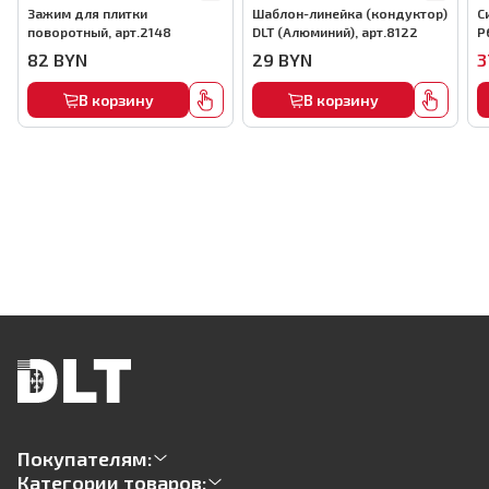
Зажим для плитки
Шаблон-линейка (кондуктор)
С
поворотный, арт.2148
DLT (Алюминий), арт.8122
P
82
BYN
29
BYN
3
В корзину
В корзину
Покупателям:
Категории товаров: