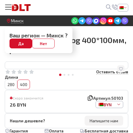
Круглосуточный! Прием заявок на сайте
Минск
Гладилки
Ваш регион —
Минск
?
Гладилка Rollingdog 400*100мм,
Да
Нет
арт.50103
Оставить отзыв
Длина
280
400
Артикул:
50103
Скоро закончится
26
BYN
BYN
Нашли дешевле?
Напишите нам
Гарантия
Оплата
Бесплатная доставка